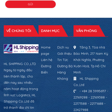
VỀ CHÚNG TÔI
DANH MỤC
VĂN PHÒNG
Home
Dịch vụ
Tầng 3, Tòa nhà
page
Giới thiệu
Bảo Minh, 217 Nam Kỳ
Liên hệ
Tin Tức
Khởi Nghĩa, Phường
HL SHIPPING CO.,LTD
Đường
Đường Bộ
Xuân Hoà, Tp.Hồ Chí
Ngay từ ngày đầu
Biển
Hàng
Minh
tiên thành lập, cho
Không
HL Shipping
đến nay sau nhiều
Co.,Ltd
năm hoạt động trong
- +84 28 39956117 -
lĩnh vực Logistics, HL
22169288 - 22169388 -
Shipping Co.,Ltd đã
22171588 - 22171688 -
trở thành địa chỉ tin
22427988