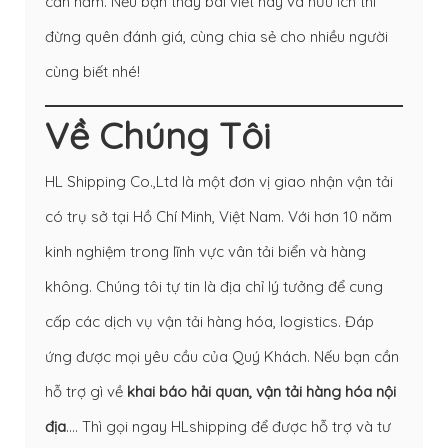
cần nắm. Nếu bạn thấy bài viết hay và hữu ích thì
đừng quên đánh giá, cùng chia sẻ cho nhiều người
cùng biết nhé!
Về Chúng Tôi
HL Shipping Co.,Ltd là một đơn vị giao nhận vận tải
có trụ sở tại Hồ Chí Minh, Việt Nam. Với hơn 10 năm
kinh nghiệm trong lĩnh vực vân tải biển và hàng
không. Chúng tôi tự tin là địa chỉ lý tưởng để cung
cấp các dịch vụ vận tải hàng hóa, logistics. Đáp
ứng được mọi yêu cầu của Quý Khách. Nếu bạn cần
hỗ trợ gì về
khai báo hải quan
,
vận tải hàng hóa nội
địa
…. Thì gọi ngay HLshipping để được hỗ trợ và tư