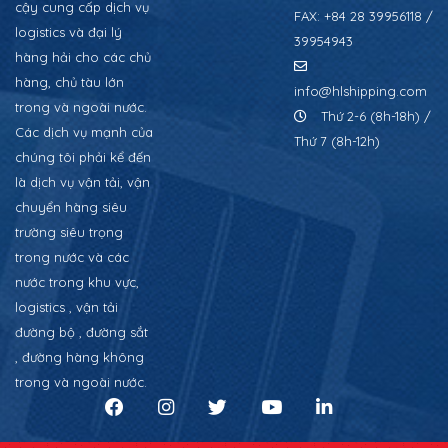
cậy cung cấp dịch vụ
FAX: +84 28 39956118 /
logistics và đại lý
39954943
hàng hải cho các chủ
hàng, chủ tàu lớn
info@hlshipping.com
trong và ngoài nước.
Thứ 2-6 (8h-18h) /
Các dịch vụ mạnh của
Thứ 7 (8h-12h)
chúng tôi phải kể đến
là dịch vụ vận tải, vận
chuyển hàng siêu
trường siêu trọng
trong nước và các
nước trong khu vực,
logistics , vận tải
đường bộ , đường sắt
, đường hàng không
trong và ngoài nước.