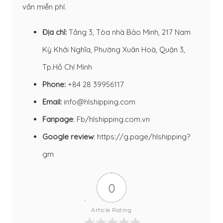
vấn miễn phí.
Địa chỉ:
Tầng 3, Tòa nhà Bảo Minh, 217 Nam
Kỳ Khởi Nghĩa, Phường Xuân Hoà, Quận 3,
Tp.Hồ Chí Minh
Phone:
+84 28 39956117
Email:
info@hlshipping.com
Fanpage
:
Fb/hlshipping.com.vn
Google review
:
https://g.page/hlshipping?
gm
0
Article Rating