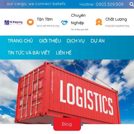
Y
our cargo, we connect beliefs
Hotline:
0903.309.909
Chuyên
Tận Tâm
Chất Lượng
Nghiệp
Giá ổn định nhất thị trường
Đồng hành cùng khách hàng
Tốt và hiệu quả nhất
TRANG CHỦ
GIỚI THIỆU
DỊCH VỤ
DỰ ÁN
TIN TỨC VÀ BÀI VIẾT
LIÊN HỆ
<
>
Blog