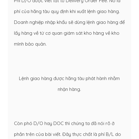
Phí D/O được viết tắt từ Delivery Order Fee. Nó là
phí của hãng tàu quy định khi xuất lệnh giao hàng.
Doanh nghiệp nhập khẩu sẽ dùng lệnh giao hàng để
lấy hàng về từ cơ quan giám sát kho hàng về kho
mình bảo quản.
Lệnh giao hàng được hãng tàu phát hành nhằm
nhận hàng.
Còn phó D/O hay DOC thì chúng ta đã nói rõ ở
phần trên của bài viết. Đây thực chất là phí B/L do