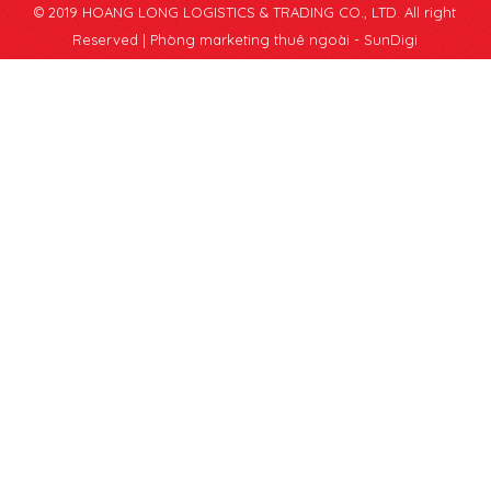
© 2019 HOANG LONG LOGISTICS & TRADING CO., LTD. All right
Reserved |
Phòng marketing thuê ngoài - SunDigi