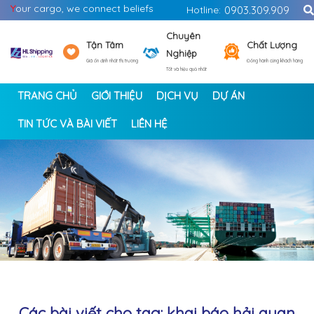
Y
our cargo, we connect beliefs
Hotline:
0903.309.909
Chuyên
Tận Tâm
Chất Lượng
Nghiệp
Giá ổn định nhất thị trường
Đồng hành cùng khách hàng
Tốt và hiệu quả nhất
TRANG CHỦ
GIỚI THIỆU
DỊCH VỤ
DỰ ÁN
TIN TỨC VÀ BÀI VIẾT
LIÊN HỆ
<
>
Các bài viết cho tag: khai báo hải quan