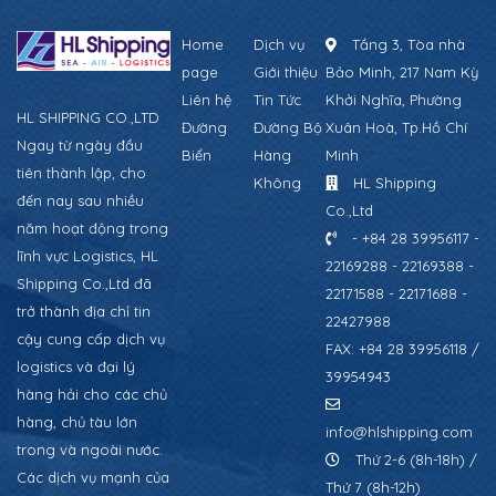
Home
Dịch vụ
Tầng 3, Tòa nhà
page
Giới thiệu
Bảo Minh, 217 Nam Kỳ
Liên hệ
Tin Tức
Khởi Nghĩa, Phường
HL SHIPPING CO.,LTD
Đường
Đường Bộ
Xuân Hoà, Tp.Hồ Chí
Ngay từ ngày đầu
Biển
Hàng
Minh
tiên thành lập, cho
Không
HL Shipping
đến nay sau nhiều
Co.,Ltd
năm hoạt động trong
- +84 28 39956117 -
lĩnh vực Logistics, HL
22169288 - 22169388 -
Shipping Co.,Ltd đã
22171588 - 22171688 -
trở thành địa chỉ tin
22427988
cậy cung cấp dịch vụ
FAX: +84 28 39956118 /
logistics và đại lý
39954943
hàng hải cho các chủ
hàng, chủ tàu lớn
info@hlshipping.com
trong và ngoài nước.
Thứ 2-6 (8h-18h) /
Các dịch vụ mạnh của
Thứ 7 (8h-12h)