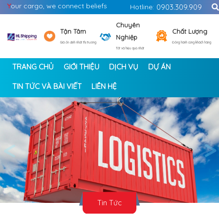
Y
our cargo, we connect beliefs
Hotline:
0903.309.909
Chuyên
Tận Tâm
Chất Lượng
Nghiệp
Giá ổn định nhất thị trường
Đồng hành cùng khách hàng
Tốt và hiệu quả nhất
TRANG CHỦ
GIỚI THIỆU
DỊCH VỤ
DỰ ÁN
TIN TỨC VÀ BÀI VIẾT
LIÊN HỆ
<
>
Tin Tức