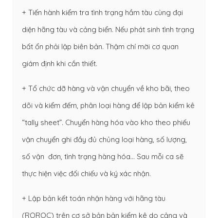
+ Tiến hành kiểm tra tình trạng hầm tàu cùng đại
diện hãng tàu và cảng biển. Nếu phát sinh tình trạng
bất ổn phải lập biên bản. Thậm chí mời cơ quan
giám định khi cần thiết.
+ Tổ chức dỡ hàng và vận chuyển về kho bãi, theo
dõi và kiểm đếm, phân loại hàng để lập bản kiểm kê
“tally sheet”. Chuyển hàng hóa vào kho theo phiếu
vận chuyển ghi đầy đủ chủng loại hàng, số lượng,
số vận đơn, tình trạng hàng hóa… Sau mỗi ca sẽ
thực hiện việc đối chiếu và ký xác nhận.
+ Lập bản kết toán nhận hàng với hãng tàu
(ROROC) trên cơ sở bản bản kiểm kê do cảng và