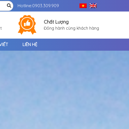
Hotline:
0903.309.909
Chất Lượng
t
Đồng hành cùng khách hàng
VIẾT
LIÊN HỆ