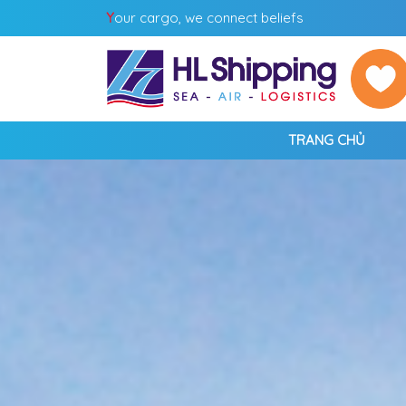
Y
our cargo, we connect beliefs
TRANG CHỦ