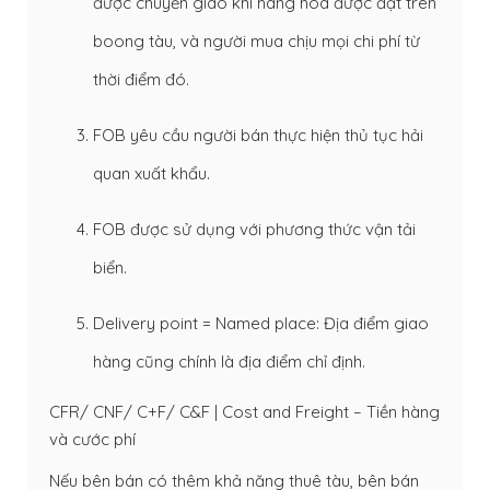
được chuyển giao khi hàng hóa được đặt trên
boong tàu, và người mua chịu mọi chi phí từ
thời điểm đó.
FOB yêu cầu người bán thực hiện thủ tục hải
quan xuất khẩu.
FOB được sử dụng với phương thức vận tải
biển.
Delivery point = Named place: Địa điểm giao
hàng cũng chính là địa điểm chỉ định.
CFR/ CNF/ C+F/ C&F | Cost and Freight – Tiền hàng
và cước phí
Nếu bên bán có thêm khả năng thuê tàu, bên bán