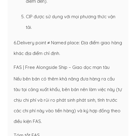
điểm đến).
CIP được sử dụng với mọi phương thức vận
tải.
6.Delivery point ≠ Named place: Địa điểm giao hàng
khác địa điểm chỉ định.
FAS | Free Alongside Ship – Giao dọc mạn tàu
Nếu bên bán có thêm khả năng đưa hàng ra cầu
tàu tại cảng xuất khẩu, bên bán nên làm việc này (tự
chịu chi phí và rủi ro phát sinh phát sinh, tính trước
các chi phí này vào tiền hàng) và ký hợp đồng theo
điều kiện FAS.
Tóm tắt FAS