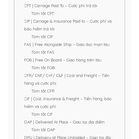
CPT | Carriage Paid To – Cước phí trả tới
Tóm tắt CPT:
CIP | Carriage & Insurance Paid to – Cước phí và
bảo hiểm trả tới
Tóm tắt CIP:
FAS | Free Alongside Ship – Giao dọc mạn tàu
Tóm tắt FAS
FOB | Free On Board – Giao hàng trên tàu
Tóm tắt FOB
CFR/ CNF/ C+F/ C&F | Cost and Freight – Tiền
hàng và cước phí
Tóm tắt CFR
CIF | Cost, Insurance & Freight – Tiền hàng, bảo
hiểm và cước phí
​Tóm tắt CIF
DAP | Delivered At Place – Giao tại địa điểm
Tóm tắt DAP
DPU | Delivery at Place Unloaded – Giao tại địa