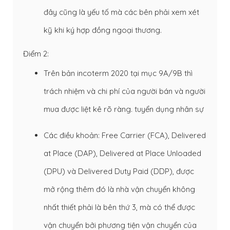
đây cũng là yếu tố mà các bên phải xem xét
kỹ khi ký hợp đồng ngoại thương.
Điểm 2:
Trên bản incoterm 2020 tại mục 9A/9B thì
trách nhiệm và chi phí của người bán và người
mua được liệt kê rõ ràng. tuyển dụng nhân sự
Các điều khoản: Free Carrier (FCA), Delivered
at Place (DAP), Delivered at Place Unloaded
(DPU) và Delivered Duty Paid (DDP), được
mở rộng thêm đó là nhà vận chuyển không
nhất thiết phải là bên thứ 3, mà có thể được
vận chuyển bởi phương tiện vận chuyển của