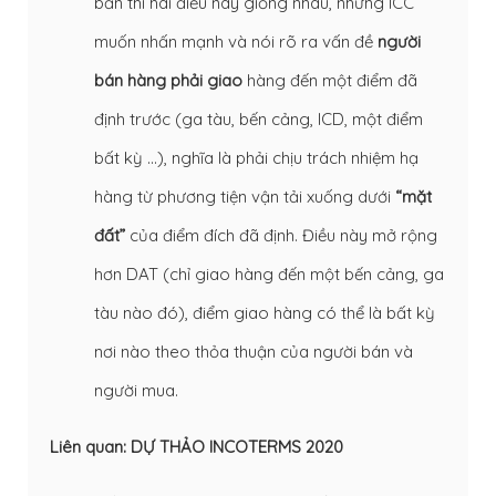
bản thì hai điều này giống nhau, nhưng ICC
muốn nhấn mạnh và nói rõ ra vấn đề
người
bán hàng phải giao
hàng đến một điểm đã
định trước (ga tàu, bến cảng, ICD, một điểm
bất kỳ …), nghĩa là phải chịu trách nhiệm hạ
hàng từ phương tiện vận tải xuống dưới
“mặt
đất”
của điểm đích đã định. Điều này mở rộng
hơn DAT (chỉ giao hàng đến một bến cảng, ga
tàu nào đó), điểm giao hàng có thể là bất kỳ
nơi nào theo thỏa thuận của người bán và
người mua.
Liên quan:
DỰ THẢO INCOTERMS 2020