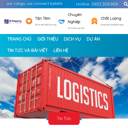
Y
our cargo, we connect beliefs
Hotline:
0903.309.909
Chuyên
Tận Tâm
Chất Lượng
Nghiệp
Giá ổn định nhất thị trường
Đồng hành cùng khách hàng
Tốt và hiệu quả nhất
TRANG CHỦ
GIỚI THIỆU
DỊCH VỤ
DỰ ÁN
TIN TỨC VÀ BÀI VIẾT
LIÊN HỆ
<
>
Tin Tức