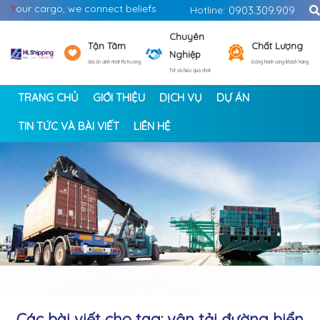
Y
our cargo, we connect beliefs
Hotline:
0903.309.909
Chuyên
Tận Tâm
Chất Lượng
Nghiệp
Giá ổn định nhất thị trường
Đồng hành cùng khách hàng
Tốt và hiệu quả nhất
TRANG CHỦ
GIỚI THIỆU
DỊCH VỤ
DỰ ÁN
TIN TỨC VÀ BÀI VIẾT
LIÊN HỆ
<
>
Các bài viết cho tag: vận tải đường biển