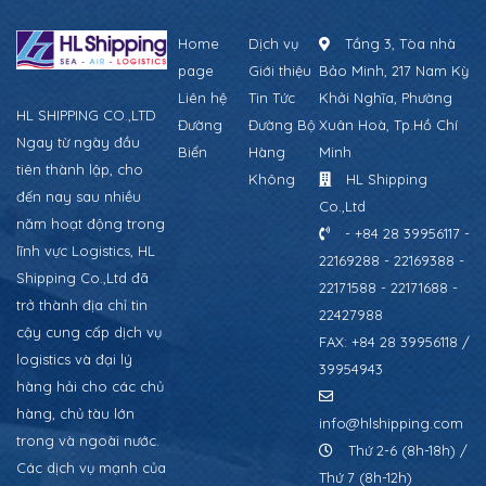
Home
Dịch vụ
Tầng 3, Tòa nhà
page
Giới thiệu
Bảo Minh, 217 Nam Kỳ
Liên hệ
Tin Tức
Khởi Nghĩa, Phường
HL SHIPPING CO.,LTD
Đường
Đường Bộ
Xuân Hoà, Tp.Hồ Chí
Ngay từ ngày đầu
Biển
Hàng
Minh
tiên thành lập, cho
Không
HL Shipping
đến nay sau nhiều
Co.,Ltd
năm hoạt động trong
- +84 28 39956117 -
lĩnh vực Logistics, HL
22169288 - 22169388 -
Shipping Co.,Ltd đã
22171588 - 22171688 -
trở thành địa chỉ tin
22427988
cậy cung cấp dịch vụ
FAX: +84 28 39956118 /
logistics và đại lý
39954943
hàng hải cho các chủ
hàng, chủ tàu lớn
info@hlshipping.com
trong và ngoài nước.
Thứ 2-6 (8h-18h) /
Các dịch vụ mạnh của
Thứ 7 (8h-12h)