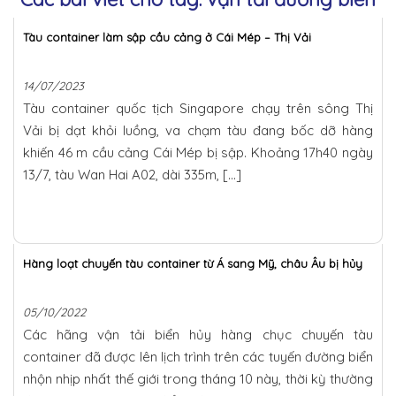
Tàu container làm sập cầu cảng ở Cái Mép – Thị Vải
14/07/2023
Tàu container quốc tịch Singapore chạy trên sông Thị
Vải bị dạt khỏi luồng, va chạm tàu đang bốc dỡ hàng
khiến 46 m cầu cảng Cái Mép bị sập. Khoảng 17h40 ngày
13/7, tàu Wan Hai A02, dài 335m, […]
Hàng loạt chuyến tàu container từ Á sang Mỹ, châu Âu bị hủy
05/10/2022
Các hãng vận tải biển hủy hàng chục chuyến tàu
container đã được lên lịch trình trên các tuyến đường biển
nhộn nhịp nhất thế giới trong tháng 10 này, thời kỳ thường