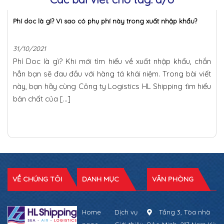
Phí doc là gì? Vì sao có phụ phí này trong xuất nhập khẩu?
31/10/2021
Phí Doc là gì? Khi mới tìm hiểu về xuất nhập khẩu, chắn
hẳn bạn sẽ đau đầu với hàng tá khái niệm. Trong bài viết
này, bạn hãy cùng Công ty Logistics HL Shipping tìm hiểu
bản chất của […]
VỀ CHÚNG TÔI
DANH MỤC
VĂN PHÒNG
Home
Dịch vụ
Tầng 3, Tòa nhà