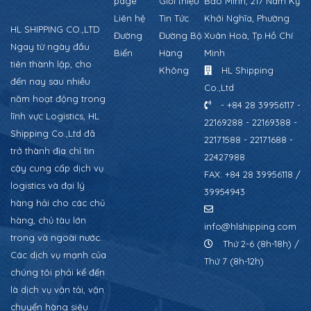
page
Giới thiệu
Bảo Minh, 217 Nam Kỳ
Liên hệ
Tin Tức
Khởi Nghĩa, Phường
HL SHIPPING CO.,LTD
Đường
Đường Bộ
Xuân Hoà, Tp.Hồ Chí
Ngay từ ngày đầu
Biển
Hàng
Minh
tiên thành lập, cho
Không
HL Shipping
đến nay sau nhiều
Co.,Ltd
năm hoạt động trong
- +84 28 39956117 -
lĩnh vực Logistics, HL
22169288 - 22169388 -
Shipping Co.,Ltd đã
22171588 - 22171688 -
trở thành địa chỉ tin
22427988
cậy cung cấp dịch vụ
FAX: +84 28 39956118 /
logistics và đại lý
39954943
hàng hải cho các chủ
hàng, chủ tàu lớn
info@hlshipping.com
trong và ngoài nước.
Thứ 2-6 (8h-18h) /
Các dịch vụ mạnh của
Thứ 7 (8h-12h)
chúng tôi phải kể đến
là dịch vụ vận tải, vận
chuyển hàng siêu