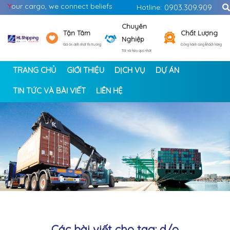
Y
our cargo, we connect beliefs
Hotline:
0903.309.909
Chuyên
Tận Tâm
Chất Lượng
Nghiệp
Giá ổn định nhất thị trường
Đồng hành cùng khách hàng
Tốt và hiệu quả nhất
TRANG CHỦ
GIỚI THIỆU
DỊCH VỤ
DỰ ÁN
TIN TỨC VÀ BÀI VIẾT
LIÊN HỆ
<
>
Các bài viết cho tag: d/o