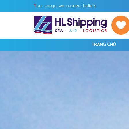
Y
our cargo, we connect beliefs
TRANG CHỦ