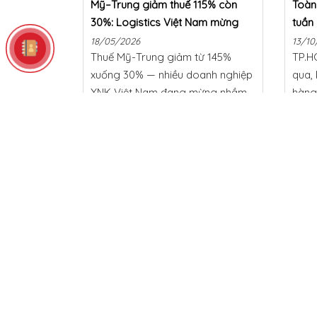
Mỹ–Trung giảm thuế 115% còn
Toàn 
30%: Logistics Việt Nam mừng
tuần
hay lo?
thị t
18/05/2026
13/10
Thuế Mỹ-Trung giảm từ 145%
TP.H
và cá
xuống 30% — nhiều doanh nghiệp
qua, 
XNK Việt Nam đang mừng nhầm.
hàng 
HL Shipping phân tích 3 tác động
với v
thực tế và hành động cần làm
chứn
ngay trước Q3/2026.
lược 
2025