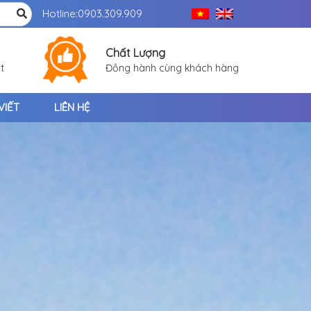
Hotline:
0903.309.909
Chất Lượng
t
Đồng hành cùng khách hàng
VIẾT
LIÊN HỆ