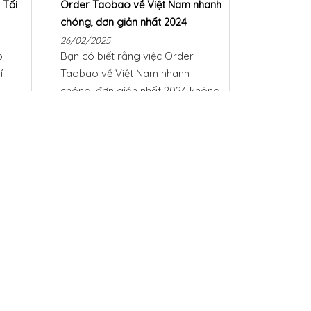
 Tối
Order Taobao về Việt Nam nhanh
chóng, đơn giản nhất 2024
26/02/2025
p
Bạn có biết rằng việc Order
í
Taobao về Việt Nam nhanh
L
chóng, đơn giản nhất 2024 không
 này!
còn là điều khó khăn? Bạn có
 chứ?
đang tìm kiếm cách tiết kiệm thời
nh
gian và công sức khi mua sắm
trên Taobao? […]