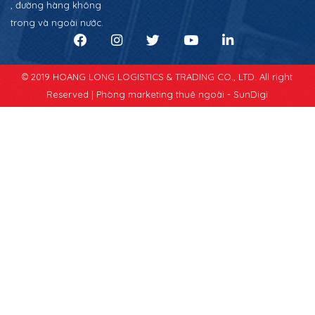
, đường hàng không
trong và ngoài nước.
© 2019 HOANG LONG LOGISTICS & TRADING CO., LTD. All right
Reserved |
Phòng marketing thuê ngoài - SunDigi