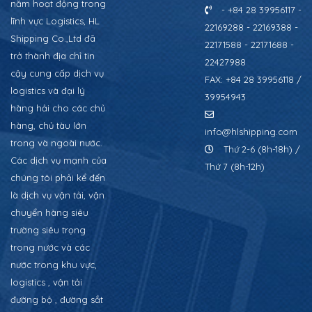
năm hoạt động trong
- +84 28 39956117 -
lĩnh vực Logistics, HL
22169288 - 22169388 -
Shipping Co.,Ltd đã
22171588 - 22171688 -
trở thành địa chỉ tin
22427988
cậy cung cấp dịch vụ
FAX: +84 28 39956118 /
logistics và đại lý
39954943
hàng hải cho các chủ
hàng, chủ tàu lớn
info@hlshipping.com
trong và ngoài nước.
Thứ 2-6 (8h-18h) /
Các dịch vụ mạnh của
Thứ 7 (8h-12h)
chúng tôi phải kể đến
là dịch vụ vận tải, vận
chuyển hàng siêu
trường siêu trọng
trong nước và các
nước trong khu vực,
logistics , vận tải
đường bộ , đường sắt