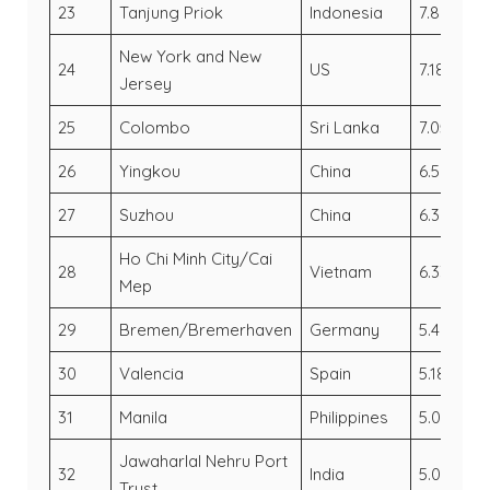
23
Tanjung Priok
Indonesia
7.8
6
New York and New
24
US
7.18
6.
Jersey
25
Colombo
Sri Lanka
7.05
6.
26
Yingkou
China
6.5
6
27
Suzhou
China
6.36
5
Ho Chi Minh City/Cai
28
Vietnam
6.33
5
Mep
29
Bremen/Bremerhaven
Germany
5.48
5.
30
Valencia
Spain
5.18
4
31
Manila
Philippines
5.05
4
Jawaharlal Nehru Port
32
India
5.05
4.
Trust