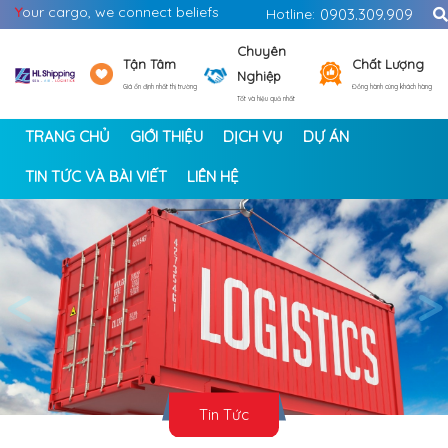
Y
our cargo, we connect beliefs
Hotline:
0903.309.909
Chuyên
Tận Tâm
Chất Lượng
Nghiệp
Giá ổn định nhất thị trường
Đồng hành cùng khách hàng
Tốt và hiệu quả nhất
TRANG CHỦ
GIỚI THIỆU
DỊCH VỤ
DỰ ÁN
TIN TỨC VÀ BÀI VIẾT
LIÊN HỆ
<
>
Tin Tức