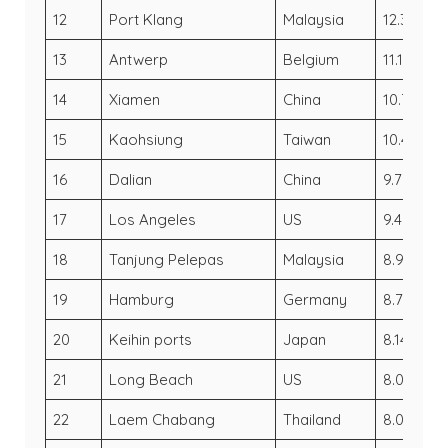
12
Port Klang
Malaysia
12.32
11
13
Antwerp
Belgium
11.1
1
14
Xiamen
China
10.7
1
15
Kaohsiung
Taiwan
10.45
1
16
Dalian
China
9.77
9.
17
Los Angeles
US
9.46
9.
18
Tanjung Pelepas
Malaysia
8.96
8
19
Hamburg
Germany
8.77
8
20
Keihin ports
Japan
8.14
7
21
Long Beach
US
8.09
7.
22
Laem Chabang
Thailand
8.07
7.