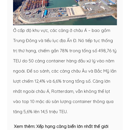
Ở cấp độ khu vực, các cảng ở châu Á – bao gồm
Trung Đông và tiểu lục địa Ấn Đ. Nó tiếp tục thống
trị thứ hạng, chiếm gần 78% trong tổng số 498,76 tỷ
TEU do 50 cảng container hàng đầu xử lý vào năm
ngoái. Để so sánh, các cảng châu Âu và Bắc Mỹ lần
lượt chiếm 12,4% và 6,6% trong tổng số. Cảng lớn
nhất ngoài châu Á, Rotterdam, vẫn không thể lọt
vào top 10 mặc dù sản lượng container thông qua
tăng 5,6% lên 14,5 triệu TEU.
Xem thêm:
Xếp hạng cảng biển lớn nhất thế giới