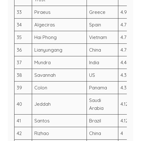
33
Piraeus
Greece
4.91
4.
34
Algeciras
Spain
4.77
4
35
Hai Phong
Vietnam
4.76
4.
36
Lianyungang
China
4.75
4.
37
Mundra
India
4.44
3
38
Savannah
US
4.35
4
39
Colon
Panama
4.32
3
Saudi
40
Jeddah
4.12
4.
Arabia
41
Santos
Brazil
4.12
3
42
Rizhao
China
4
3.