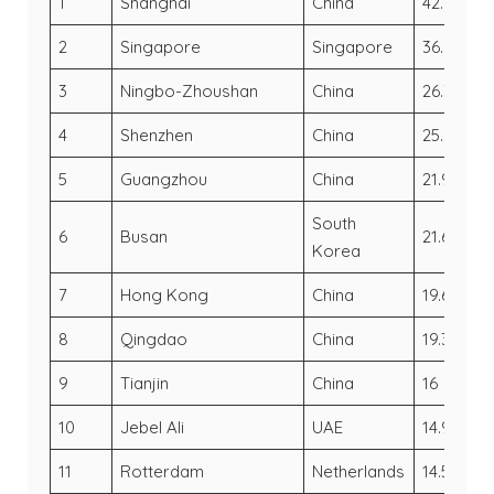
1
Shanghai
China
42.01
4
2
Singapore
Singapore
36.6
3
3
Ningbo-Zhoushan
China
26.35
24
4
Shenzhen
China
25.73
25
5
Guangzhou
China
21.92
2
South
6
Busan
21.66
2
Korea
7
Hong Kong
China
19.6
2
8
Qingdao
China
19.31
18
9
Tianjin
China
16
15
10
Jebel Ali
UAE
14.95
15
11
Rotterdam
Netherlands
14.5
13