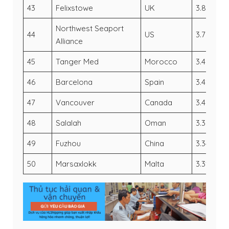
43
Felixstowe
UK
3.85
4.
Northwest Seaport
44
US
3.79
3.
Alliance
45
Tanger Med
Morocco
3.47
3.
46
Barcelona
Spain
3.42
2
47
Vancouver
Canada
3.4
3.
48
Salalah
Oman
3.39
3
49
Fuzhou
China
3.34
3.
50
Marsaxlokk
Malta
3.31
3.