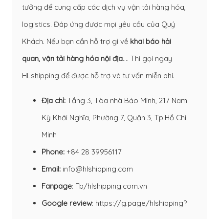
tưởng để cung cấp các dịch vụ vận tải hàng hóa,
logistics. Đáp ứng được mọi yêu cầu của Quý
Khách. Nếu bạn cần hỗ trợ gì về
khai báo hải
quan
,
vận tải hàng hóa nội địa
…. Thì gọi ngay
HLshipping để được hỗ trợ và tư vấn miễn phí.
Địa chỉ:
Tầng 3, Tòa nhà Bảo Minh, 217 Nam
Kỳ Khởi Nghĩa, Phường 7, Quận 3, Tp.Hồ Chí
Minh
Phone:
+84 28 39956117
Email:
info@hlshipping.com
Fanpage
:
Fb/hlshipping.com.vn
Google review
:
https://g.page/hlshipping?