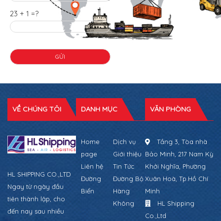
23 + 1 =?
VỀ CHÚNG TÔI
DANH MỤC
VĂN PHÒNG
Home
Dịch vụ
Tầng 3, Tòa nhà
page
Giới thiệu
Bảo Minh, 217 Nam Kỳ
Liên hệ
Tin Tức
Khởi Nghĩa, Phường
HL SHIPPING CO.,LTD
Đường
Đường Bộ
Xuân Hoà, Tp.Hồ Chí
Ngay từ ngày đầu
Biển
Hàng
Minh
tiên thành lập, cho
Không
HL Shipping
đến nay sau nhiều
Co.,Ltd