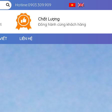
Hotline:
0903.309.909
Chất Lượng
t
Đồng hành cùng khách hàng
VIẾT
LIÊN HỆ