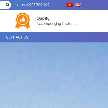
Hotline:
0903.309.909
Quality
Accompanying Customers
CONTACT US