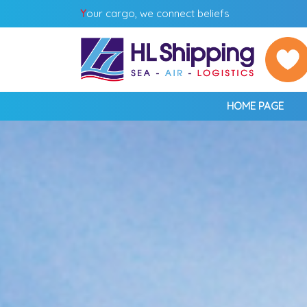
Y
our cargo, we connect beliefs
HOME PAGE