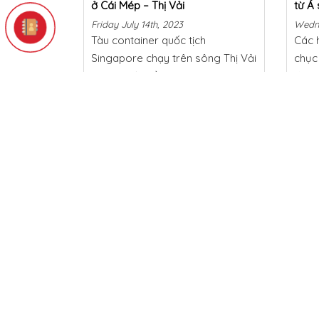
ở Cái Mép – Thị Vải
từ Á
Friday July 14th, 2023
Wedne
Tàu container quốc tịch
Các 
Singapore chạy trên sông Thị Vải
chục
bị dạt khỏi luồng, va chạm tàu
được 
đang bốc dỡ hàng khiến 46 m cầu
đườn
cảng Cái Mép bị sập. Khoảng
giới 
17h40 ngày 13/7, tàu Wan Hai
thườ
A02, dài 335m, […]
điểm