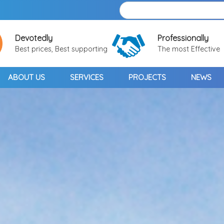
Devotedly
Professionally
Best prices, Best supporting
The most Effective
ABOUT US
SERVICES
PROJECTS
NEWS