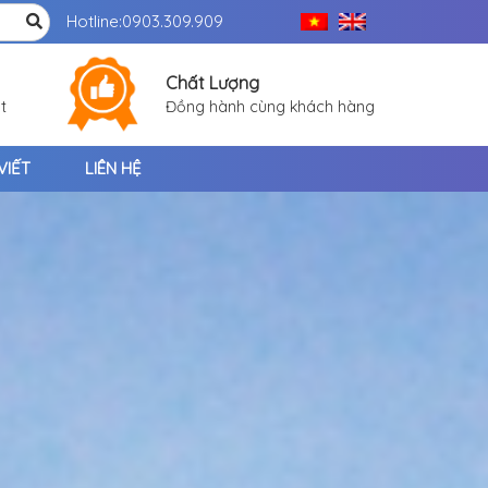
Hotline:
0903.309.909
Chất Lượng
t
Đồng hành cùng khách hàng
VIẾT
LIÊN HỆ