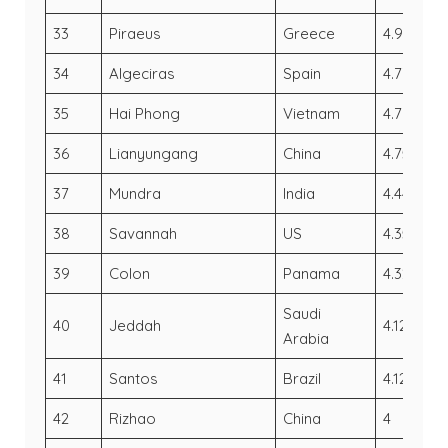
33
Piraeus
Greece
4.91
4.
34
Algeciras
Spain
4.77
4
35
Hai Phong
Vietnam
4.76
4.
36
Lianyungang
China
4.75
4.
37
Mundra
India
4.44
3
38
Savannah
US
4.35
4
39
Colon
Panama
4.32
3
Saudi
40
Jeddah
4.12
4.
Arabia
41
Santos
Brazil
4.12
3
42
Rizhao
China
4
3.