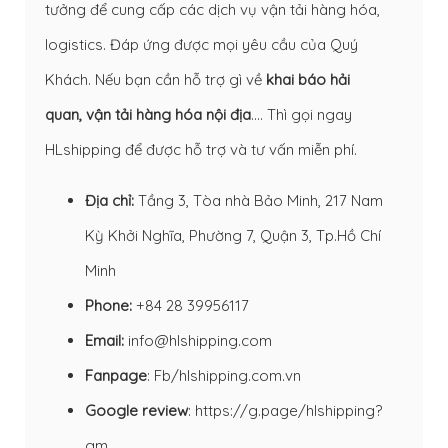
tưởng để cung cấp các dịch vụ vận tải hàng hóa,
logistics. Đáp ứng được mọi yêu cầu của Quý
Khách. Nếu bạn cần hỗ trợ gì về
khai báo hải
quan
,
vận tải hàng hóa nội địa
…. Thì gọi ngay
HLshipping để được hỗ trợ và tư vấn miễn phí.
Địa chỉ:
Tầng 3, Tòa nhà Bảo Minh, 217 Nam
Kỳ Khởi Nghĩa, Phường 7, Quận 3, Tp.Hồ Chí
Minh
Phone:
+84 28 39956117
Email:
info@hlshipping.com
Fanpage
:
Fb/hlshipping.com.vn
Google review
:
https://g.page/hlshipping?
gm