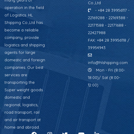
many years of
Co.,Ltd
operation in the field
- +84 28 39956117 -
of Logistics. HL
22169288 - 22169388 -
Shipping Co.,Ltd has
22171588 - 22171688 -
become a reliable
22427988
company, provide
FAX: +84 28 39956118 /
logistics and shipping
39954943
agents for large
domestic and foreign
info@hlshipping.com
companies. Our best
Mon - Fri (8:00-
services are
18:00)/ Sat (8:00-
transporting the
12:00)
Super weight goods
domestic and
regional, logistics,
road transport, rail
and air transport at
home and abroad.