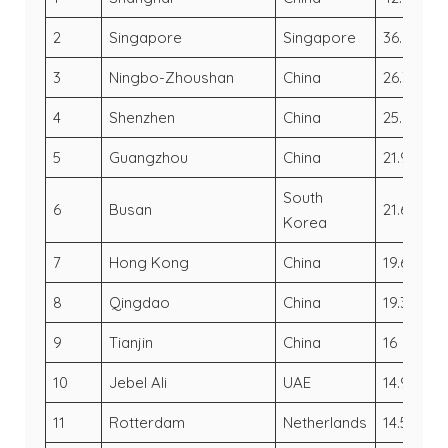
2
Singapore
Singapore
36.6
3
3
Ningbo-Zhoushan
China
26.35
24
4
Shenzhen
China
25.73
25
5
Guangzhou
China
21.92
2
South
6
Busan
21.66
2
Korea
7
Hong Kong
China
19.6
2
8
Qingdao
China
19.31
18
9
Tianjin
China
16
15
10
Jebel Ali
UAE
14.95
15
11
Rotterdam
Netherlands
14.5
13