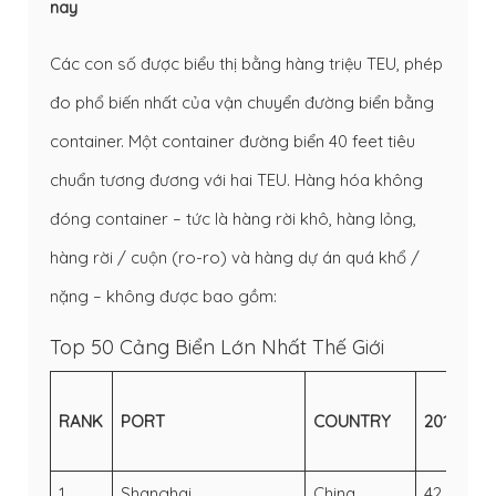
nay
Các con số được biểu thị bằng hàng triệu TEU, phép
đo phổ biến nhất của vận chuyển đường biển bằng
container. Một container đường biển 40 feet tiêu
chuẩn tương đương với hai TEU. Hàng hóa không
đóng container – tức là hàng rời khô, hàng lỏng,
hàng rời / cuộn (ro-ro) và hàng dự án quá khổ /
nặng – không được bao gồm:
Top 50 Cảng Biển Lớn Nhất Thế Giới
RANK
PORT
COUNTRY
2018
2
1
Shanghai
China
42.01
4