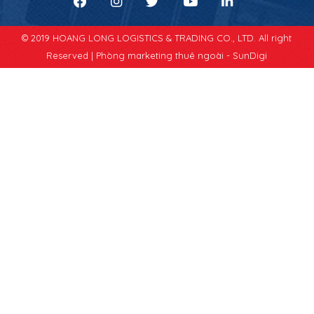
© 2019 HOANG LONG LOGISTICS & TRADING CO., LTD. All right
Reserved |
Phòng marketing thuê ngoài - SunDigi