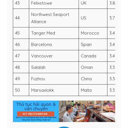
43
Felixstowe
UK
3.85
4.
Northwest Seaport
44
US
3.79
3.
Alliance
45
Tanger Med
Morocco
3.47
3.
46
Barcelona
Spain
3.42
2
47
Vancouver
Canada
3.4
3.
48
Salalah
Oman
3.39
3
49
Fuzhou
China
3.34
3.
50
Marsaxlokk
Malta
3.31
3.