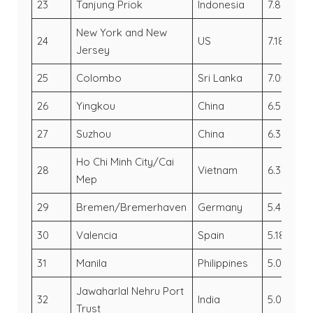
23
Tanjung Priok
Indonesia
7.8
6
New York and New
24
US
7.18
6.
Jersey
25
Colombo
Sri Lanka
7.05
6.
26
Yingkou
China
6.5
6
27
Suzhou
China
6.36
5
Ho Chi Minh City/Cai
28
Vietnam
6.33
5
Mep
29
Bremen/Bremerhaven
Germany
5.48
5.
30
Valencia
Spain
5.18
4
31
Manila
Philippines
5.05
4
Jawaharlal Nehru Port
32
India
5.05
4.
Trust