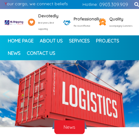
Y
our cargo, we connect beliefs
Hotline:
0903.309.909
Devotedly
Professionally
Quality
Best prices, Best
The most Effective
Accompanying Customers
supporting
HOME PAGE
ABOUT US
SERVICES
PROJECTS
NEWS
CONTACT US
<
>
News