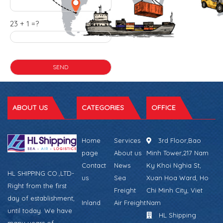
23 + 1 =?
ABOUT US
CATEGORIES
OFFICE
Home
Services
3rd Floor,Bao
page
About us
Minh Tower,217 Nam
Contact
News
Ky Khoi Nghia St,
HL SHIPPING CO.,LTD-
us
Sea
Xuan Hoa Ward, Ho
Right from the first
Freight
Chi Minh City, Viet
day of establishment,
Inland
Air Freight
Nam
until today. We have
HL Shipping