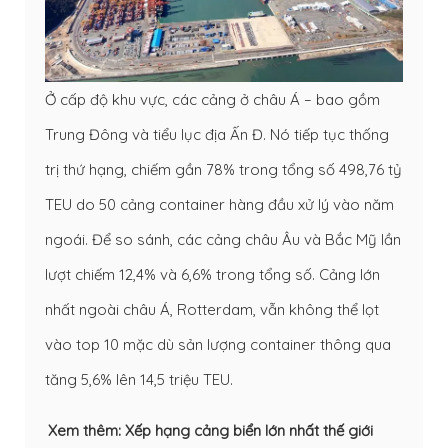
Ở cấp độ khu vực, các cảng ở châu Á – bao gồm
Trung Đông và tiểu lục địa Ấn Đ. Nó tiếp tục thống
trị thứ hạng, chiếm gần 78% trong tổng số 498,76 tỷ
TEU do 50 cảng container hàng đầu xử lý vào năm
ngoái. Để so sánh, các cảng châu Âu và Bắc Mỹ lần
lượt chiếm 12,4% và 6,6% trong tổng số. Cảng lớn
nhất ngoài châu Á, Rotterdam, vẫn không thể lọt
vào top 10 mặc dù sản lượng container thông qua
tăng 5,6% lên 14,5 triệu TEU.
Xem thêm:
Xếp hạng cảng biển lớn nhất thế giới