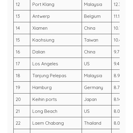
12
Port Klang
Malaysia
12.32
11
13
Antwerp
Belgium
11.1
1
14
Xiamen
China
10.7
1
15
Kaohsiung
Taiwan
10.45
1
16
Dalian
China
9.77
9.
17
Los Angeles
US
9.46
9.
18
Tanjung Pelepas
Malaysia
8.96
8
19
Hamburg
Germany
8.77
8
20
Keihin ports
Japan
8.14
7
21
Long Beach
US
8.09
7.
22
Laem Chabang
Thailand
8.07
7.