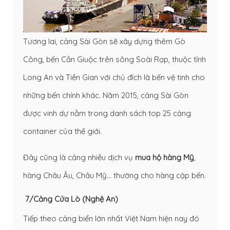
Tương lai, cảng Sài Gòn sẽ xây dựng thêm Gò
Công, bến Cần Giuộc trên sông Soài Rạp, thuộc tỉnh
Long An và Tiền Gian với chủ đích là bến vệ tinh cho
những bến chính khác. Năm 2015, cảng Sài Gòn
được vinh dự nằm trong danh sách top 25 cảng
container của thế giới.
Đây cũng là cảng nhiều dịch vụ
mua hộ hàng Mỹ
,
hàng Châu Âu, Châu Mỹ… thường cho hàng cập bến.
7/Cảng Cửa Lò (Nghệ An)
Tiếp theo cảng biển lớn nhất Việt Nam hiện nay đó