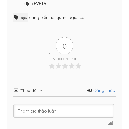
định EVFTA
cảng biển
hải quan
logistics
Tags
0
Article Rating
Đăng nhập
Theo dõi