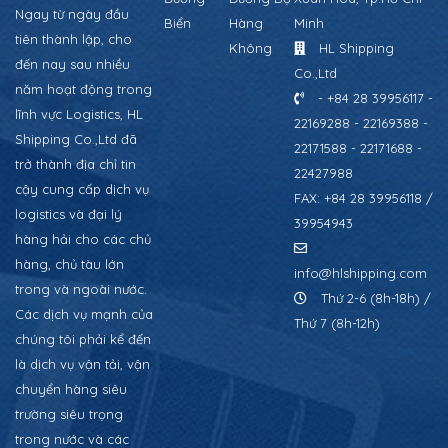
Ngay từ ngày đầu
Biển
Hàng
Minh
tiên thành lập, cho
Không
HL Shipping
đến nay sau nhiều
Co.,Ltd
năm hoạt động trong
- +84 28 39956117 -
lĩnh vực Logistics, HL
22169288 - 22169388 -
Shipping Co.,Ltd đã
22171588 - 22171688 -
trở thành địa chỉ tin
22427988
cậy cung cấp dịch vụ
FAX: +84 28 39956118 /
logistics và đại lý
39954943
hàng hải cho các chủ
hàng, chủ tàu lớn
info@hlshipping.com
trong và ngoài nước.
Thứ 2-6 (8h-18h) /
Các dịch vụ mạnh của
Thứ 7 (8h-12h)
chúng tôi phải kể đến
là dịch vụ vận tải, vận
chuyển hàng siêu
trường siêu trọng
trong nước và các