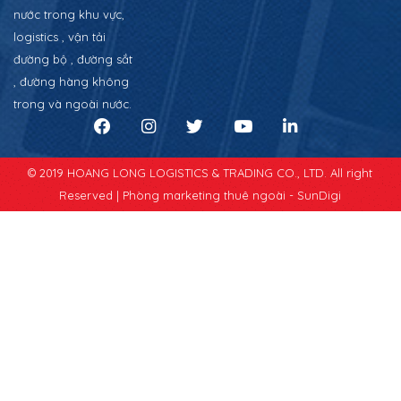
nước trong khu vực,
logistics , vận tải
đường bộ , đường sắt
, đường hàng không
trong và ngoài nước.
© 2019 HOANG LONG LOGISTICS & TRADING CO., LTD. All right
Reserved |
Phòng marketing thuê ngoài - SunDigi