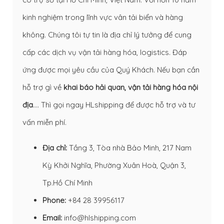
kinh nghiệm trong lĩnh vực vân tải biển và hàng
không. Chúng tôi tự tin là địa chỉ lý tưởng để cung
cấp các dịch vụ vận tải hàng hóa, logistics. Đáp
ứng được mọi yêu cầu của Quý Khách. Nếu bạn cần
hỗ trợ gì về
khai báo hải quan
,
vận tải hàng hóa nội
địa
…. Thì gọi ngay HLshipping để được hỗ trợ và tư
vấn miễn phí.
Địa chỉ:
Tầng 3, Tòa nhà Bảo Minh, 217 Nam
Kỳ Khởi Nghĩa, Phường Xuân Hoà, Quận 3,
Tp.Hồ Chí Minh
Phone:
+84 28 39956117
Email:
info@hlshipping.com