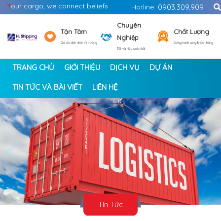
Y
our cargo, we connect beliefs
Hotline:
0903.309.909
Chuyên
Tận Tâm
Chất Lượng
Nghiệp
Giá ổn định nhất thị trường
Đồng hành cùng khách hàng
Tốt và hiệu quả nhất
TRANG CHỦ
GIỚI THIỆU
DỊCH VỤ
DỰ ÁN
TIN TỨC VÀ BÀI VIẾT
LIÊN HỆ
<
>
Tin Tức