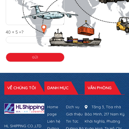
40 + 5 =?
VỀ CHÚNG TÔI
DANH MỤC
VĂN PHÒNG
Home
Dịch vụ
Tầng 3, Tòa nhà
page
Giới thiệu
Bảo Minh, 217 Nam Kỳ
Liên hệ
Tin Tức
Khởi Nghĩa, Phường
HL SHIPPING CO.,LTD
Đường
Đường Bộ
Xuân Hoà, Tp.Hồ Chí