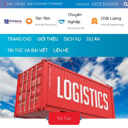
Y
our cargo, we connect beliefs
Hotline:
0903.309.909
Chuyên
Tận Tâm
Chất Lượng
Nghiệp
Giá ổn định nhất thị trường
Đồng hành cùng khách hàng
Tốt và hiệu quả nhất
TRANG CHỦ
GIỚI THIỆU
DỊCH VỤ
DỰ ÁN
TIN TỨC VÀ BÀI VIẾT
LIÊN HỆ
<
>
Tin Tức