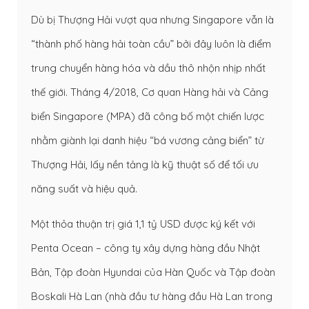
Dù bị Thượng Hải vượt qua nhưng Singapore vẫn là
“thành phố hàng hải toàn cầu” bởi đây luôn là điểm
trung chuyển hàng hóa và dầu thô nhộn nhịp nhất
thế giới. Tháng 4/2018, Cơ quan Hàng hải và Cảng
biển Singapore (MPA) đã công bố một chiến lược
nhằm giành lại danh hiệu “bá vương cảng biển” từ
Thượng Hải, lấy nền tảng là kỹ thuật số để tối ưu
năng suất và hiệu quả.
Một thỏa thuận trị giá 1,1 tỷ USD được ký kết với
Penta Ocean – công ty xây dựng hàng đầu Nhật
Bản, Tập đoàn Hyundai của Hàn Quốc và Tập đoàn
Boskali Hà Lan (nhà đầu tư hàng đầu Hà Lan trong