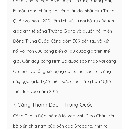
Cảng Ninh Ba nằm ở ven biển tỉnh Chiết Giang, đây
là một trong những hải cảng lâu đời nhất của Trung
Quốc với hơn 1.200 năm lịch sử, là nơi hội tụ của tam
giác kinh tế sông Trường Giang và duyên hải miền
Đông Trung Quốc. Cảng gồm 309 bến tàu và kết
nối với hơn 600 cảng biển ở 100 quốc gia trên thế
giới. Gần đây, cảng Ninh Ba được sáp nhập với cảng
Chu Sơn và tổng số lượng container của hai cảng
này gộp lại là 17,33 triệu, sức chứa hàng hóa 16,83
triệu tấn vào năm 2013.
7. Cảng Thanh Đảo – Trung Quốc
Cảng Thanh Đảo, nằm ở lối vào vịnh Giao Châu trên
bờ biển phía nam của bán đảo Shadong, nhìn ra