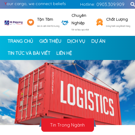
Y
our cargo, we connect beliefs
Hotline:
0903.309.909
Chuyên
Tận Tâm
Chất Lượng
Nghiệp
Giá ổn định nhất thị trường
Đồng hành cùng khách hàng
Tốt và hiệu quả nhất
TRANG CHỦ
GIỚI THIỆU
DỊCH VỤ
DỰ ÁN
TIN TỨC VÀ BÀI VIẾT
LIÊN HỆ
<
>
Tin Trong Ngành