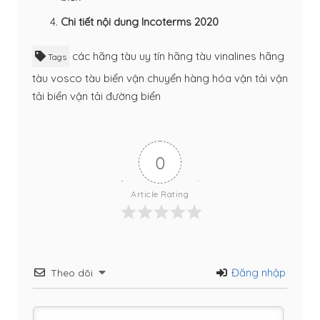
Chi tiết nội dung Incoterms 2020
các hãng tàu uy tín
hãng tàu vinalines
hãng
Tags
tàu vosco
tàu biển
vận chuyển hàng hóa
vận tải
vận
tải biển
vận tải đường biển
0
Article Rating
Đăng nhập
Theo dõi