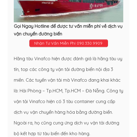
Gọi Ngay Hotline để được tư vấn miễn phí về dịch vụ
vận chuyển đường biển
Nhận Tư Vấn Miễn Phí 090.330.9909
Hãng tàu Vinafco hiện được đánh giá là hãng tàu uy
tín, top các công ty
vận tải đường biển
nội địa 3
miền. Các tuyến vận tải mà Vinafco đang khai khác
là: Hải Phòng – Tp.HCM, Tp.HCM – Đà Nẵng. Công ty
vận tải Vinafco hiện có 3 tàu container cung cấp
dịch vụ vận chuyển hàng hóa bằng đường biển
.
Ngoài ra, họ cũng cung ứng dịch vụ vận tải đường
bộ kết hợp từ tàu biển đến kho hàng.