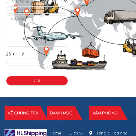
23 + 1 =?
VỀ CHÚNG TÔI
DANH MỤC
VĂN PHÒNG
Home
Dịch vụ
Tầng 3, Tòa nhà