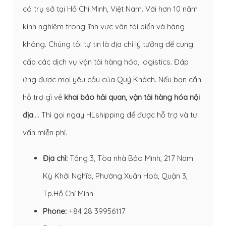
có trụ sở tại Hồ Chí Minh, Việt Nam. Với hơn 10 năm
kinh nghiệm trong lĩnh vực vân tải biển và hàng
không. Chúng tôi tự tin là địa chỉ lý tưởng để cung
cấp các dịch vụ vận tải hàng hóa, logistics. Đáp
ứng được mọi yêu cầu của Quý Khách. Nếu bạn cần
hỗ trợ gì về
khai báo hải quan
,
vận tải hàng hóa nội
địa
…. Thì gọi ngay HLshipping để được hỗ trợ và tư
vấn miễn phí.
Địa chỉ:
Tầng 3, Tòa nhà Bảo Minh, 217 Nam
Kỳ Khởi Nghĩa, Phường Xuân Hoà, Quận 3,
Tp.Hồ Chí Minh
Phone:
+84 28 39956117