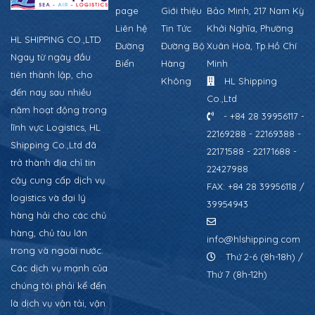
page
Giới thiệu
Bảo Minh, 217 Nam Kỳ
Liên hệ
Tin Tức
Khởi Nghĩa, Phường
HL SHIPPING CO.,LTD
Đường
Đường Bộ
Xuân Hoà, Tp.Hồ Chí
Ngay từ ngày đầu
Biển
Hàng
Minh
tiên thành lập, cho
Không
HL Shipping
đến nay sau nhiều
Co.,Ltd
năm hoạt động trong
- +84 28 39956117 -
lĩnh vực Logistics, HL
22169288 - 22169388 -
Shipping Co.,Ltd đã
22171588 - 22171688 -
trở thành địa chỉ tin
22427988
cậy cung cấp dịch vụ
FAX: +84 28 39956118 /
logistics và đại lý
39954943
hàng hải cho các chủ
hàng, chủ tàu lớn
info@hlshipping.com
trong và ngoài nước.
Thứ 2-6 (8h-18h) /
Các dịch vụ mạnh của
Thứ 7 (8h-12h)
chúng tôi phải kể đến
là dịch vụ vận tải, vận