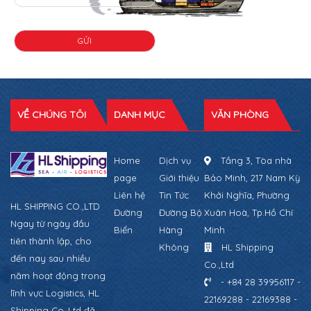
VỀ CHÚNG TÔI
DANH MỤC
VĂN PHÒNG
Home
Dịch vụ
Tầng 3, Tòa nhà
page
Giới thiệu
Bảo Minh, 217 Nam Kỳ
Liên hệ
Tin Tức
Khởi Nghĩa, Phường
HL SHIPPING CO.,LTD
Đường
Đường Bộ
Xuân Hoà, Tp.Hồ Chí
Ngay từ ngày đầu
Biển
Hàng
Minh
tiên thành lập, cho
Không
HL Shipping
đến nay sau nhiều
Co.,Ltd
năm hoạt động trong
- +84 28 39956117 -
lĩnh vực Logistics, HL
22169288 - 22169388 -
Shipping Co.,Ltd đã