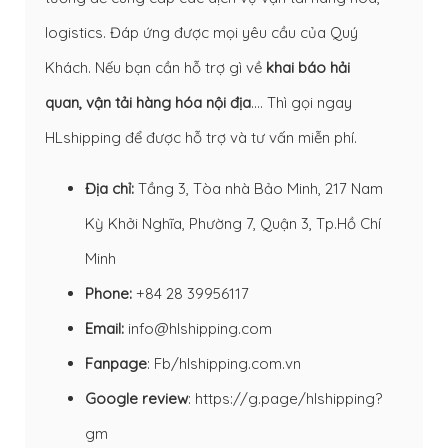
logistics. Đáp ứng được mọi yêu cầu của Quý
Khách. Nếu bạn cần hỗ trợ gì về
khai báo hải
quan
,
vận tải hàng hóa nội địa
…. Thì gọi ngay
HLshipping để được hỗ trợ và tư vấn miễn phí.
Địa chỉ:
Tầng 3, Tòa nhà Bảo Minh, 217 Nam
Kỳ Khởi Nghĩa, Phường 7, Quận 3, Tp.Hồ Chí
Minh
Phone:
+84 28 39956117
Email:
info@hlshipping.com
Fanpage
:
Fb/hlshipping.com.vn
Google review
:
https://g.page/hlshipping?
gm