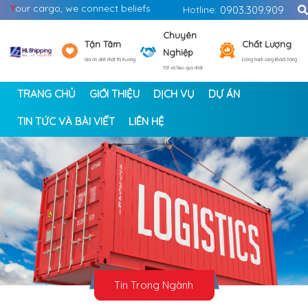
Y
our cargo, we connect beliefs
Hotline:
0903.309.909
Chuyên
Tận Tâm
Chất Lượng
Nghiệp
Giá ổn định nhất thị trường
Đồng hành cùng khách hàng
Tốt và hiệu quả nhất
TRANG CHỦ
GIỚI THIỆU
DỊCH VỤ
DỰ ÁN
TIN TỨC VÀ BÀI VIẾT
LIÊN HỆ
<
>
Tin Trong Ngành