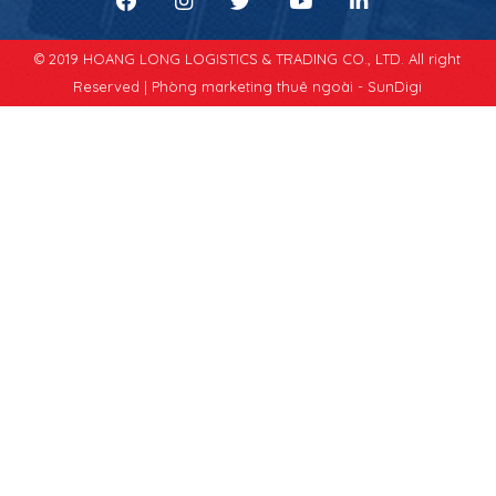
© 2019 HOANG LONG LOGISTICS & TRADING CO., LTD. All right
Reserved |
Phòng marketing thuê ngoài - SunDigi