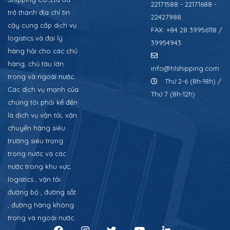
22171588 - 22171688 -
trở thành địa chỉ tin
22427988
cậy cung cấp dịch vụ
FAX: +84 28 39956118 /
logistics và đại lý
39954943
hàng hải cho các chủ
hàng, chủ tàu lớn
info@hlshipping.com
trong và ngoài nước.
Thứ 2-6 (8h-18h) /
Các dịch vụ mạnh của
Thứ 7 (8h-12h)
chúng tôi phải kể đến
là dịch vụ vận tải, vận
chuyển hàng siêu
trường siêu trọng
trong nước và các
nước trong khu vực,
logistics , vận tải
đường bộ , đường sắt
, đường hàng không
trong và ngoài nước.