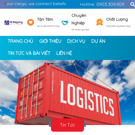
Y
our cargo, we connect beliefs
Hotline:
0903.309.909
Chuyên
Tận Tâm
Chất Lượng
Nghiệp
Giá ổn định nhất thị trường
Đồng hành cùng khách hàng
Tốt và hiệu quả nhất
TRANG CHỦ
GIỚI THIỆU
DỊCH VỤ
DỰ ÁN
TIN TỨC VÀ BÀI VIẾT
LIÊN HỆ
<
>
Tin Tức