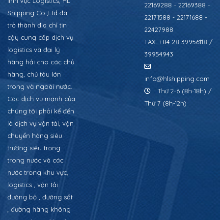
lĩnh vực Logistics, HL
22169288 - 22169388 -
Shipping Co.,Ltd đã
22171588 - 22171688 -
trở thành địa chỉ tin
22427988
cậy cung cấp dịch vụ
FAX: +84 28 39956118 /
logistics và đại lý
39954943
hàng hải cho các chủ
hàng, chủ tàu lớn
info@hlshipping.com
trong và ngoài nước.
Thứ 2-6 (8h-18h) /
Các dịch vụ mạnh của
Thứ 7 (8h-12h)
chúng tôi phải kể đến
là dịch vụ vận tải, vận
chuyển hàng siêu
trường siêu trọng
trong nước và các
nước trong khu vực,
logistics , vận tải
đường bộ , đường sắt
, đường hàng không