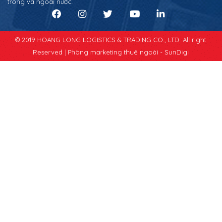
trong và ngoài nước.
© 2019 HOANG LONG LOGISTICS & TRADING CO., LTD. All right
Reserved |
Phòng marketing thuê ngoài - SunDigi