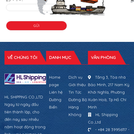
VỀ CHÚNG TÔI
DANH MỤC
VĂN PHÒNG
Home
Dịch vụ
Tầng 3, Tòa nhà
page
Giới thiệu
Bảo Minh, 217 Nam Kỳ
Liên hệ
Tin Tức
Khởi Nghĩa, Phường
HL SHIPPING CO.,LTD
Đường
Đường Bộ
Xuân Hoà, Tp.Hồ Chí
Ngay từ ngày đầu
Biển
Hàng
Minh
tiên thành lập, cho
Không
HL Shipping
đến nay sau nhiều
Co.,Ltd
năm hoạt động trong
- +84 28 39956117 -