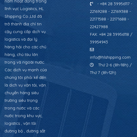
năm hoạt động trong
- +84 28 39956117 -
lĩnh vực Logistics, HL
22169288 - 22169388 -
Shipping Co.,Ltd đã
22171588 - 22171688 -
trở thành địa chỉ tin
22427988
cậy cung cấp dịch vụ
FAX: +84 28 39956118 /
logistics và đại lý
39954943
hàng hải cho các chủ
hàng, chủ tàu lớn
info@hlshipping.com
trong và ngoài nước.
Thứ 2-6 (8h-18h) /
Các dịch vụ mạnh của
Thứ 7 (8h-12h)
chúng tôi phải kể đến
là dịch vụ vận tải, vận
chuyển hàng siêu
trường siêu trọng
trong nước và các
nước trong khu vực,
logistics , vận tải
đường bộ , đường sắt