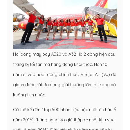
Hai dòng máy bay A320 và A321 là 2 dòng hiện đại,
trang bị tối tân mà hãng đang khai thác. Hơn 10
năm đi vào hoạt động chính thức, Vietjet Air (VJ) đã
giành được rất đa dạng giải thưởng lớn tại trong và
không tính nước.
Có thể kể đến “Top 500 nhãn hiệu bậc nhất ở châu Á
năm 2016”; “hãng hàng ko giá thấp rẻ nhất khu vực
châu Á năm 2015”. Đặc biệt nhiều năm ngay tắp lự