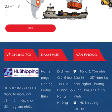
23 + 1 =?
VỀ CHÚNG TÔI
DANH MỤC
VĂN PHÒNG
Home
Dịch vụ
Tầng 3, Tòa nhà
page
Giới thiệu
Bảo Minh, 217 Nam Kỳ
Liên hệ
Tin Tức
Khởi Nghĩa, Phường
HL SHIPPING CO.,LTD
Đường
Đường Bộ
Xuân Hoà, Tp.Hồ Chí
Ngay từ ngày đầu
Biển
Hàng
Minh
tiên thành lập, cho
Không
HL Shipping
đến nay sau nhiều
Co.,Ltd