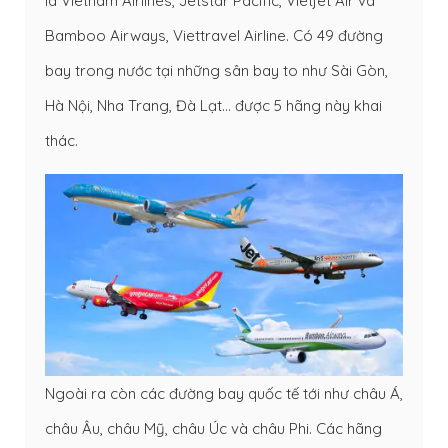
là Vietnam Airlines, Jetstar Pacific, Vietjet Air và
Bamboo Airways, Viettravel Airline. Có 49 đường
bay trong nước tại những sân bay to như Sài Gòn,
Hà Nội, Nha Trang, Đà Lạt… được 5 hãng này khai
thác.
Ngoài ra còn các đường bay quốc tế tới như châu Á,
châu Âu, châu Mỹ, châu Úc và châu Phi. Các hãng