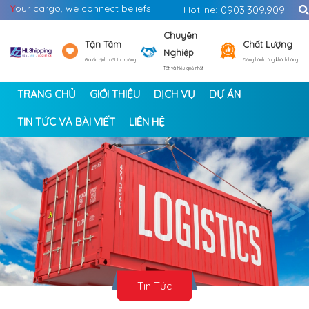
Y
our cargo, we connect beliefs
Hotline:
0903.309.909
Chuyên
Tận Tâm
Chất Lượng
Nghiệp
Giá ổn định nhất thị trường
Đồng hành cùng khách hàng
Tốt và hiệu quả nhất
TRANG CHỦ
GIỚI THIỆU
DỊCH VỤ
DỰ ÁN
TIN TỨC VÀ BÀI VIẾT
LIÊN HỆ
<
>
Tin Tức