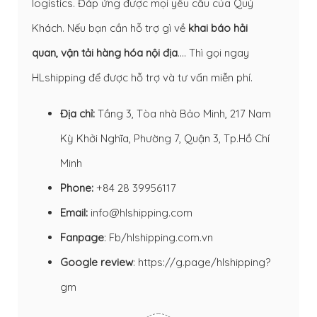
logistics. Đáp ứng được mọi yêu cầu của Quý
Khách. Nếu bạn cần hỗ trợ gì về
khai báo hải
quan
,
vận tải hàng hóa nội địa
…. Thì gọi ngay
HLshipping để được hỗ trợ và tư vấn miễn phí.
Địa chỉ:
Tầng 3, Tòa nhà Bảo Minh, 217 Nam
Kỳ Khởi Nghĩa, Phường 7, Quận 3, Tp.Hồ Chí
Minh
Phone:
+84 28 39956117
Email:
info@hlshipping.com
Fanpage
:
Fb/hlshipping.com.vn
Google review
:
https://g.page/hlshipping?
gm