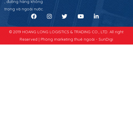
, đường hàng không
trong và ngoài nước.
© 2019 HOANG LONG LOGISTICS & TRADING CO., LTD. All right
Reserved |
Phòng marketing thuê ngoài - SunDigi