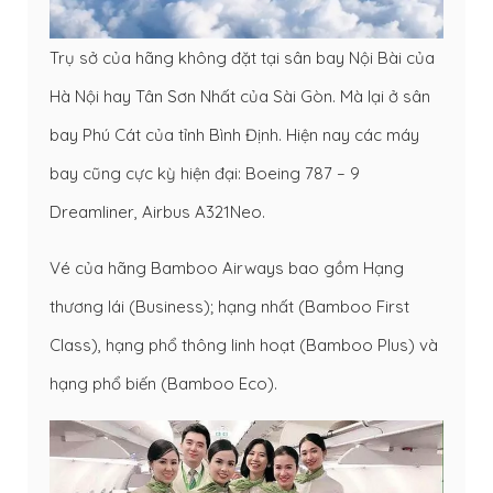
Trụ sở của hãng không đặt tại sân bay Nội Bài của
Hà Nội hay Tân Sơn Nhất của Sài Gòn. Mà lại ở sân
bay Phú Cát của tỉnh Bình Định. Hiện nay các máy
bay cũng cực kỳ hiện đại: Boeing 787 – 9
Dreamliner, Airbus A321Neo.
Vé của hãng Bamboo Airways bao gồm Hạng
thương lái (Business); hạng nhất (Bamboo First
Class), hạng phổ thông linh hoạt (Bamboo Plus) và
hạng phổ biến (Bamboo Eco).