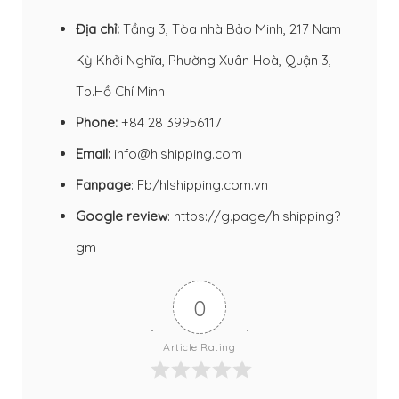
Địa chỉ:
Tầng 3, Tòa nhà Bảo Minh, 217 Nam
Kỳ Khởi Nghĩa, Phường Xuân Hoà, Quận 3,
Tp.Hồ Chí Minh
Phone:
+84 28 39956117
Email:
info@hlshipping.com
Fanpage
:
Fb/hlshipping.com.vn
Google review
:
https://g.page/hlshipping?
gm
0
Article Rating