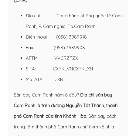
(CRIA)
Địa chỉ: Cảng hàng không quốc tế Cam
Ranh, P. Cam nghĩa, Tp.Cam Ranh
Điện thoại: (058) 3989918
Fax: (058) 3989908
AFTM: VVCRZTZX
SITA: CXRKLVNCXRKLXH
Mã IATA: CXR
Sân bay Cam Ranh nằm ở đâu?
Địa chỉ sân bay
Cam Ranh là trên đường Nguyễn Tất Thành, thành
phố Cam Ranh của tỉnh Khánh Hòa
. Sân bay cách
trung tâm thành phố Cam Ranh chỉ 10km về phía