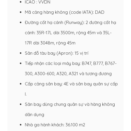
ICAO : VVDN
Mã cảng hàng không (code IATA): DAD
Đường cất hạ cánh (Runway): 2 đường cất hạ
cánh: 35R-17L dài 3500m, rộng 45m và 35L-
17R dài 3048m, rộng 45m
Sân đỗ tàu bay (Apron): 15 vị trí
Tiếp nhận các loại máy bay: B747, B777, B767-
300, A300-600, A320, A321 và tương đương
Cấp cảng sân bay: 4E và sân bay quân sự cấp
I.
Sân bay dùng chung quân sự và hàng không
dân dụng
Nhà ga hành khách: 36.100 m2