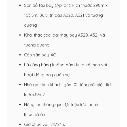
Sân đỗ tàu bay (Apron): kích thước 298m x
103,5m, 06 vị trí đậu A320, A321 và tương
đương
Khai thác các loại máy bay A320, A321 và
tương đương
Cấp sân bay: 4C
Là cảng hàng không dân dụng kết hợp với
hoạt động bay quân sự
Nhà ga hành khách: gồm 02 tầng với diện tích
là 6.539m2
Năng lực thông qua: 1,5 triệu lượt hành
khách/năm
Giờ phục vụ: 24/24h.