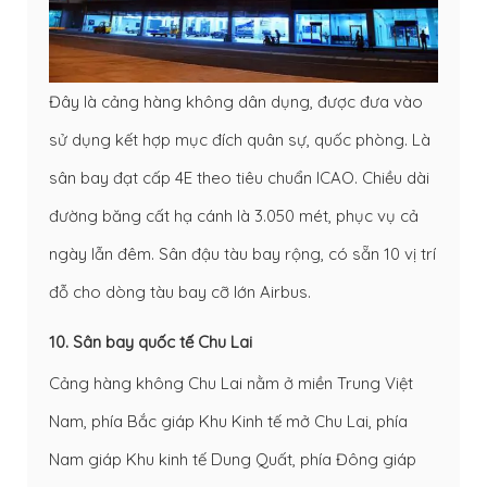
Đây là cảng hàng không dân dụng, được đưa vào
sử dụng kết hợp mục đích quân sự, quốc phòng. Là
sân bay đạt cấp 4E theo tiêu chuẩn ICAO. Chiều dài
đường băng cất hạ cánh là 3.050 mét, phục vụ cả
ngày lẫn đêm. Sân đậu tàu bay rộng, có sẵn 10 vị trí
đỗ cho dòng tàu bay cỡ lớn Airbus.
10. Sân bay quốc tế Chu Lai
Cảng hàng không Chu Lai nằm ở miền Trung Việt
Nam, phía Bắc giáp Khu Kinh tế mở Chu Lai, phía
Nam giáp Khu kinh tế Dung Quất, phía Đông giáp