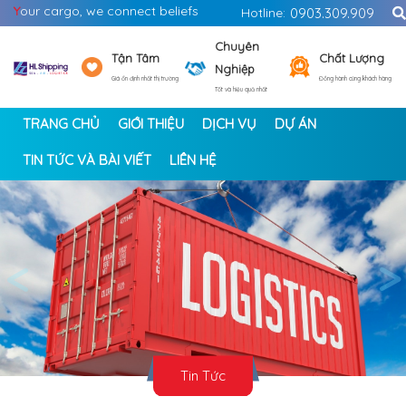
Y
our cargo, we connect beliefs
Hotline:
0903.309.909
Chuyên
Tận Tâm
Chất Lượng
Nghiệp
Giá ổn định nhất thị trường
Đồng hành cùng khách hàng
Tốt và hiệu quả nhất
TRANG CHỦ
GIỚI THIỆU
DỊCH VỤ
DỰ ÁN
TIN TỨC VÀ BÀI VIẾT
LIÊN HỆ
<
>
Tin Tức