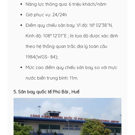
Năng lực thông qua: 6 triệu khách/năm
Giờ phục vụ: 24/24h
Điểm quy chiếu sân bay: Vĩ độ: 16° 02’38’’N,
Kinh độ: 108° 12’01’’E ; là tọa độ được xác định
theo hệ thống quan trắc địa lý toàn cầu
1984(WGS- 84);
Mức cao điểm quy chiếu sân bay so với mực
nước biển trung bình: 11m.
5. Sân bay quốc tế Phú Bài , Huế