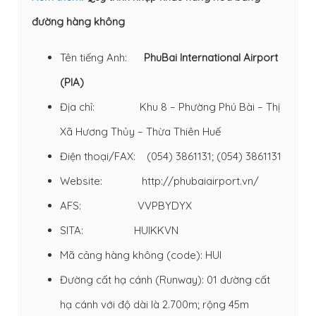
đường hàng không
Tên tiếng Anh:
PhuBai International Airport
(PIA)
Địa chỉ: Khu 8 – Phường Phú Bài – Thị
Xã Hương Thủy – Thừa Thiên Huế
Điện thoại/FAX: (054) 3861131; (054) 3861131
Website:
http://phubaiairport.vn/
AFS: VVPBYDYX
SITA: HUIKKVN
Mã cảng hàng không (code): HUI
Đường cất hạ cánh (Runway): 01 đường cất
hạ cánh với độ dài là 2.700m; rộng 45m