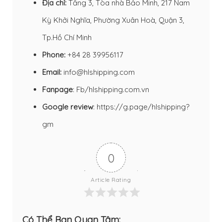
Địa chỉ:
Tầng 3, Tòa nhà Bảo Minh, 217 Nam
Kỳ Khởi Nghĩa, Phường Xuân Hoà, Quận 3,
Tp.Hồ Chí Minh
Phone:
+84 28 39956117
Email:
info@hlshipping.com
Fanpage
:
Fb/hlshipping.com.vn
Google review
:
https://g.page/hlshipping?
gm
0
Article Rating
Có Thể Bạn Quan Tâm: