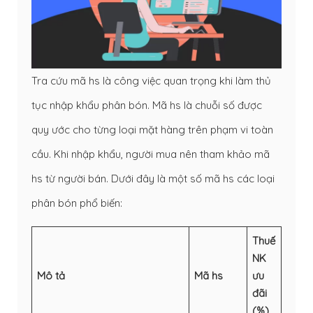
Tra cứu mã hs là công việc quan trọng khi làm thủ
tục nhập khẩu phân bón. Mã hs là chuỗi số được
quy ước cho từng loại mặt hàng trên phạm vi toàn
cầu. Khi nhập khẩu, người mua nên tham khảo mã
hs từ người bán. Dưới đây là một số mã hs các loại
phân bón phổ biến:
Thuế
NK
Mô tả
Mã hs
ưu
đãi
(%)