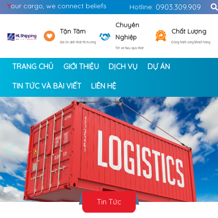
Y
our cargo, we connect beliefs
Hotline:
0903.309.909
Chuyên
Tận Tâm
Chất Lượng
Nghiệp
Giá ổn định nhất thị trường
Đồng hành cùng khách hàng
Tốt và hiệu quả nhất
TRANG CHỦ
GIỚI THIỆU
DỊCH VỤ
DỰ ÁN
TIN TỨC VÀ BÀI VIẾT
LIÊN HỆ
<
>
Tin Tức