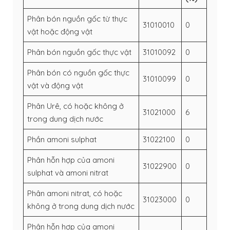
Phân bón nguồn gốc từ thực
31010010
0
vật hoặc động vật
Phân bón nguồn gốc thực vật
31010092
0
Phân bón có nguồn gốc thực
31010099
0
vật và động vật
Phân Urê, có hoặc không ở
31021000
6
trong dung dịch nước
Phần amoni sulphat
31022100
0
Phân hỗn hợp của amoni
31022900
0
sulphat và amoni nitrat
Phân amoni nitrat, có hoặc
31023000
0
không ở trong dung dịch nước
Phân hỗn hợp của amoni