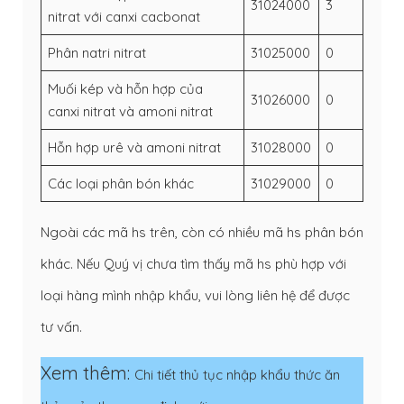
31024000
3
nitrat với canxi cacbonat
Phân natri nitrat
31025000
0
Muối kép và hỗn hợp của
31026000
0
canxi nitrat và amoni nitrat
Hỗn hợp urê và amoni nitrat
31028000
0
Các loại phân bón khác
31029000
0
Ngoài các mã hs trên, còn có nhiều mã hs phân bón
khác. Nếu Quý vị chưa tìm thấy mã hs phù hợp với
loại hàng mình nhập khẩu, vui lòng liên hệ để được
tư vấn.
Xem thêm:
Chi tiết thủ tục nhập khẩu thức ăn