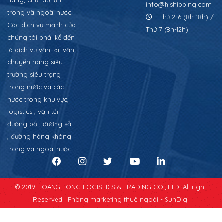
hàng, chủ tàu lớn
info@hlshipping.com
trong và ngoài nước.
Thứ 2-6 (8h-18h) /
Các dịch vụ mạnh của
Thứ 7 (8h-12h)
chúng tôi phải kể đến
là dịch vụ vận tải, vận
chuyển hàng siêu
trường siêu trọng
trong nước và các
nước trong khu vực,
logistics , vận tải
đường bộ , đường sắt
, đường hàng không
trong và ngoài nước.
© 2019 HOANG LONG LOGISTICS & TRADING CO., LTD. All right
Reserved |
Phòng marketing thuê ngoài - SunDigi