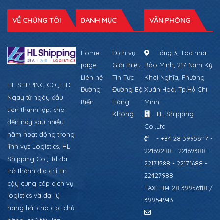
VỀ CHÚNG TÔI
DANH MỤC
VĂN PHÒNG
Home
Dịch vụ
Tầng 3, Tòa nhà
page
Giới thiệu
Bảo Minh, 217 Nam Kỳ
Liên hệ
Tin Tức
Khởi Nghĩa, Phường
HL SHIPPING CO.,LTD
Đường
Đường Bộ
Xuân Hoà, Tp.Hồ Chí
Ngay từ ngày đầu
Biển
Hàng
Minh
tiên thành lập, cho
Không
HL Shipping
đến nay sau nhiều
Co.,Ltd
năm hoạt động trong
- +84 28 39956117 -
lĩnh vực Logistics, HL
22169288 - 22169388 -
Shipping Co.,Ltd đã
22171588 - 22171688 -
trở thành địa chỉ tin
22427988
cậy cung cấp dịch vụ
FAX: +84 28 39956118 /
logistics và đại lý
39954943
hàng hải cho các chủ