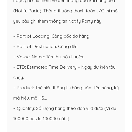
hoặc ghi chú thêm về bên thông báo khi hàng đến
(Notify Party). Thông thường thanh toán L/C thì mới
yêu cầu ghi thêm thông tin Notify Party này.
– Port of Loading: Cảng bốc dỡ hàng
– Port of Destination: Cảng đến
– Vessel Name: Tên tàu, số chuyến.
– ETD: Estimated Time Delivery – Ngày dự kiến tàu
chạy.
– Product: Thể hiện thông tin hàng hóa: Tên hàng, ký
mã hiệu, mã HS…
– Quantity: Số lượng hàng theo đơn vị ở dưới (Ví dụ:
100000 pcs là 100000 cái…).