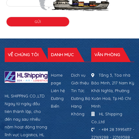
VỀ CHÚNG TÔI
DANH MỤC
VĂN PHÒNG
Home
Dịch vụ
Tầng 3, Tòa nhà
page
Giới thiệu
Bảo Minh, 217 Nam Kỳ
Liên hệ
Tin Tức
Khởi Nghĩa, Phường
HL SHIPPING CO.,LTD
Đường
Đường Bộ
Xuân Hoà, Tp.Hồ Chí
Ngay từ ngày đầu
Biển
Hàng
Minh
tiên thành lập, cho
Không
HL Shipping
đến nay sau nhiều
Co.,Ltd
năm hoạt động trong
- +84 28 39956117 -
lĩnh vực Logistics, HL
22169288 - 22169388 -