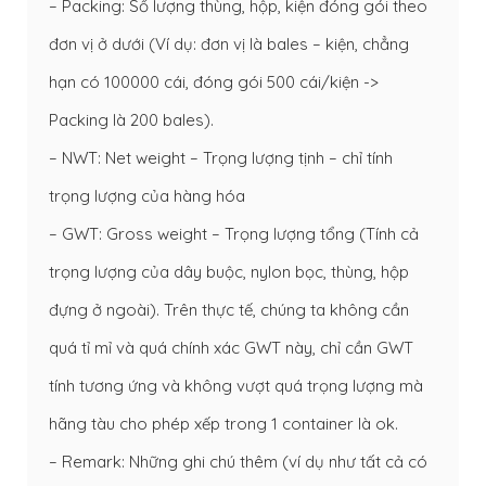
– Packing: Số lượng thùng, hộp, kiện đóng gói theo
đơn vị ở dưới (Ví dụ: đơn vị là bales – kiện, chẳng
hạn có 100000 cái, đóng gói 500 cái/kiện ->
Packing là 200 bales).
– NWT: Net weight – Trọng lượng tịnh – chỉ tính
trọng lượng của hàng hóa
– GWT: Gross weight – Trọng lượng tổng (Tính cả
trọng lượng của dây buộc, nylon bọc, thùng, hộp
đựng ở ngoài). Trên thực tế, chúng ta không cần
quá tỉ mỉ và quá chính xác GWT này, chỉ cần GWT
tính tương ứng và không vượt quá trọng lượng mà
hãng tàu cho phép xếp trong 1 container là ok.
– Remark: Những ghi chú thêm (ví dụ như tất cả có