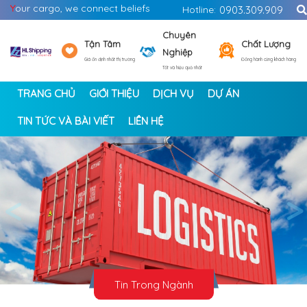
Y
our cargo, we connect beliefs
Hotline:
0903.309.909
Chuyên
Tận Tâm
Chất Lượng
Nghiệp
Giá ổn định nhất thị trường
Đồng hành cùng khách hàng
Tốt và hiệu quả nhất
TRANG CHỦ
GIỚI THIỆU
DỊCH VỤ
DỰ ÁN
TIN TỨC VÀ BÀI VIẾT
LIÊN HỆ
<
>
Tin Trong Ngành