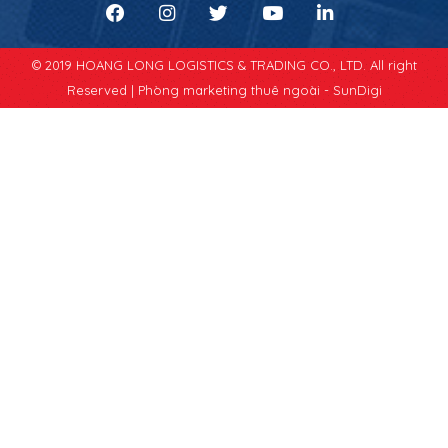
© 2019 HOANG LONG LOGISTICS & TRADING CO., LTD. All right
Reserved |
Phòng marketing thuê ngoài - SunDigi