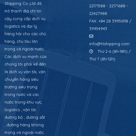
Shipping Co.,Ltd đã
22171588 - 22171688 -
trở thành địa chỉ tin
22427988
cậy cung cấp dịch vụ
FAX: +84 28 39956118 /
logistics và đại lý
39954943
hàng hải cho các chủ
hàng, chủ tàu lớn
info@hlshipping.com
trong và ngoài nước.
Thứ 2-6 (8h-18h) /
Các dịch vụ mạnh của
Thứ 7 (8h-12h)
chúng tôi phải kể đến
là dịch vụ vận tải, vận
chuyển hàng siêu
trường siêu trọng
trong nước và các
nước trong khu vực,
logistics , vận tải
đường bộ , đường sắt
, đường hàng không
trong và ngoài nước.