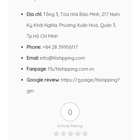
Địa chỉ:
Tầng 3, Tòa nhà Bảo Minh, 217 Nam
Kỳ Khởi Nghĩa, Phường Xuân Hoà, Quận 3,
Tp.Hồ Chí Minh
Phone:
+84 28 39956117
Email:
info@hlshipping.com
Fanpage
:
Fb/hlshipping.com.vn
Google review
:
https://g.page/hlshipping?
gm
0
Article Rating