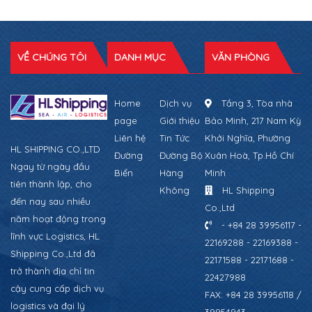
VỀ CHÚNG TÔI
DANH MỤC
VĂN PHÒNG
Home
Dịch vụ
Tầng 3, Tòa nhà
page
Giới thiệu
Bảo Minh, 217 Nam Kỳ
Liên hệ
Tin Tức
Khởi Nghĩa, Phường
HL SHIPPING CO.,LTD
Đường
Đường Bộ
Xuân Hoà, Tp.Hồ Chí
Ngay từ ngày đầu
Biển
Hàng
Minh
tiên thành lập, cho
Không
HL Shipping
đến nay sau nhiều
Co.,Ltd
năm hoạt động trong
- +84 28 39956117 -
lĩnh vực Logistics, HL
22169288 - 22169388 -
Shipping Co.,Ltd đã
22171588 - 22171688 -
trở thành địa chỉ tin
22427988
cậy cung cấp dịch vụ
FAX: +84 28 39956118 /
logistics và đại lý
39954943