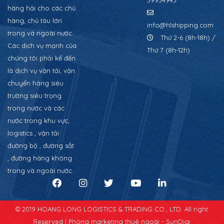
hàng hải cho các chủ
hàng, chủ tàu lớn
info@hlshipping.com
trong và ngoài nước.
Thứ 2-6 (8h-18h) /
Các dịch vụ mạnh của
Thứ 7 (8h-12h)
chúng tôi phải kể đến
là dịch vụ vận tải, vận
chuyển hàng siêu
trường siêu trọng
trong nước và các
nước trong khu vực,
logistics , vận tải
đường bộ , đường sắt
, đường hàng không
trong và ngoài nước.
© 2019 HOANG LONG LOGISTICS & TRADING CO., LTD. All right
Reserved |
Phòng marketing thuê ngoài - SunDigi