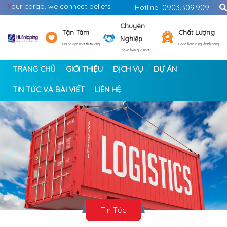
Y
our cargo, we connect beliefs
Hotline:
0903.309.909
Chuyên
Tận Tâm
Chất Lượng
Nghiệp
Giá ổn định nhất thị trường
Đồng hành cùng khách hàng
Tốt và hiệu quả nhất
TRANG CHỦ
GIỚI THIỆU
DỊCH VỤ
DỰ ÁN
TIN TỨC VÀ BÀI VIẾT
LIÊN HỆ
<
>
Tin Tức