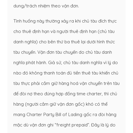
dung/trách nhiệm theo vận đơn.
Tình huống này thường xảy ra khi chủ tàu đích thực
cho thuê định hạn và người thuê định hạn (chủ tàu
danh nghĩa) cho bên thứ ba thuê lại dưới hình thức
tàu chuyến. Vận đơn tàu chuyến do chủ tàu danh
nghĩa phát hành. Giả sử, chủ tàu danh nghĩa vì lý do
nào đó không thanh toán đủ tiền thuê tàu khiến chủ
tàu thực phải cầm giữ hàng hoá vận chuyển trên tàu
để đòi nợ theo đúng hợp đồng time charter, thì chủ
hàng (người cầm giữ vận đơn gốc) khó có thể
mang Charter Party Bill of Lading gốc ra đòi hàng
mặc dù vận đơn ghi “freight prepaid”. Đây là lý do