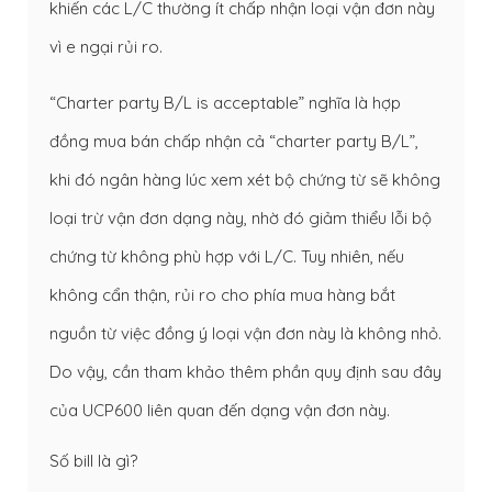
khiến các L/C thường ít chấp nhận loại vận đơn này
vì e ngại rủi ro.
“Charter party B/L is acceptable” nghĩa là hợp
đồng mua bán chấp nhận cả “charter party B/L”,
khi đó ngân hàng lúc xem xét bộ chứng từ sẽ không
loại trừ vận đơn dạng này, nhờ đó giảm thiểu lỗi bộ
chứng từ không phù hợp với L/C. Tuy nhiên, nếu
không cẩn thận, rủi ro cho phía mua hàng bắt
nguồn từ việc đồng ý loại vận đơn này là không nhỏ.
Do vậy, cần tham khảo thêm phần quy định sau đây
của UCP600 liên quan đến dạng vận đơn này.
Số bill là gì?