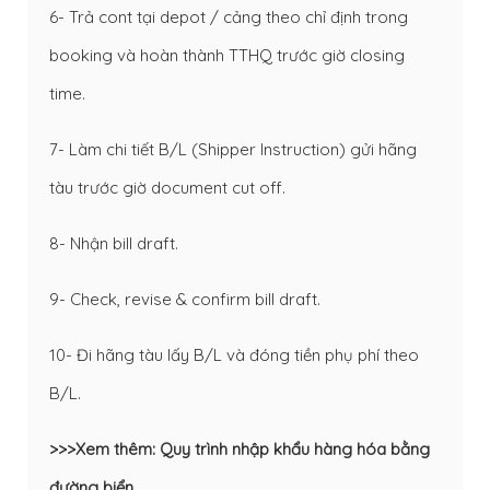
6- Trả cont tại depot / cảng theo chỉ định trong
booking và hoàn thành TTHQ trước giờ closing
time.
7- Làm chi tiết B/L (Shipper Instruction) gửi hãng
tàu trước giờ document cut off.
8- Nhận bill draft.
9- Check, revise & confirm bill draft.
10- Đi hãng tàu lấy B/L và đóng tiền phụ phí theo
B/L.
>>>Xem thêm:
Quy trình nhập khẩu hàng hóa bằng
đường biển