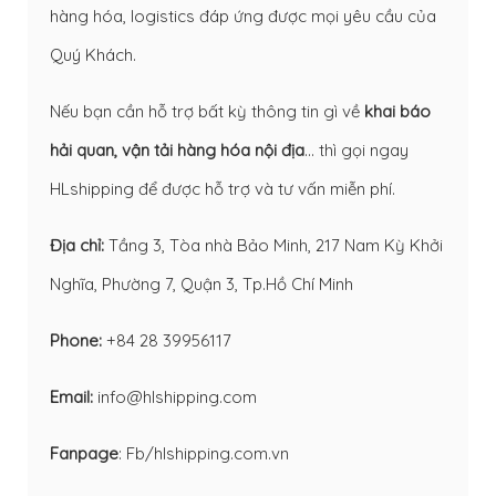
hàng hóa, logistics đáp ứng được mọi yêu cầu của
Quý Khách.
Nếu bạn cần hỗ trợ bất kỳ thông tin gì về
khai báo
hải quan
,
vận tải hàng hóa nội địa
… thì gọi ngay
HLshipping để được hỗ trợ và tư vấn miễn phí.
Địa chỉ:
Tầng 3, Tòa nhà Bảo Minh, 217 Nam Kỳ Khởi
Nghĩa, Phường 7, Quận 3, Tp.Hồ Chí Minh
Phone:
+84 28 39956117
Email:
info@hlshipping.com
Fanpage
:
Fb/hlshipping.com.vn