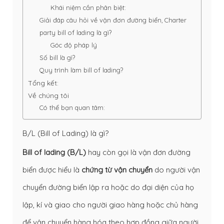
Khái niệm cần phân biệt:
Giải đáp câu hỏi về vận đơn đường biển, Charter
party bill of lading là gì?
Góc độ pháp lý
Số bill là gì?
Quy trình làm bill of lading?
Tổng kết:
Về chúng tôi
Có thể bạn quan tâm:
B/L (Bill of Lading) là gì?
Bill of lading (B/L)
hay còn gọi là vận đơn đường
biển được hiểu là
chứng từ vận chuyển
do người vận
chuyển đường biển lập ra hoặc do đại diện của họ
lập, kí và giao cho người giao hàng hoặc chủ hàng
để vận chuyển hàng hóa theo hợp đồng giữa người