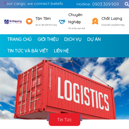
Y
our cargo, we connect beliefs
Hotline:
0903.309.909
Chuyên
Tận Tâm
Chất Lượng
Nghiệp
Giá ổn định nhất thị trường
Đồng hành cùng khách hàng
Tốt và hiệu quả nhất
TRANG CHỦ
GIỚI THIỆU
DỊCH VỤ
DỰ ÁN
TIN TỨC VÀ BÀI VIẾT
LIÊN HỆ
<
>
Tin Tức