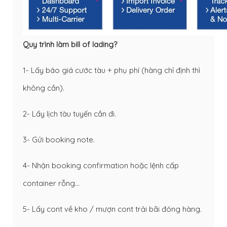
Quy trình làm bill of lading?
1- Lấy báo giá cước tàu + phụ phí (hàng chỉ định thì
không cần).
2- Lấy lịch tàu tuyến cần đi.
3- Gửi booking note.
4- Nhận booking confirmation hoặc lệnh cấp
container rỗng…
5- Lấy cont về kho / mượn cont trải bãi đóng hàng.