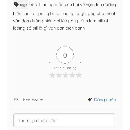
bill of lading mẫu
câu hỏi về vận đơn đường
Tags
biển
charter party bill of lading là gì
ngày phát hành
vận đơn đường biển
obl là gì
quy trình làm bill of
lading
số bill là gì
vận đơn đích danh
0
Article Rating
Đăng nhập
Theo dõi