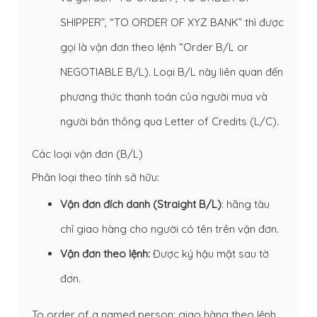
SHIPPER”, “TO ORDER OF XYZ BANK” thì được
gọi là vận đơn theo lệnh “Order B/L or
NEGOTIABLE B/L). Loại B/L này liên quan đến
phương thức thanh toán của người mua và
người bán thông qua Letter of Credits (L/C).
Các loại vận đơn (B/L)
Phân loại theo tính sở hữu:
Vận đơn đích danh (Straight B/L)
: hãng tàu
chỉ giao hàng cho người có tên trên vận đơn.
Vận đơn theo lệnh:
Được ký hậu mặt sau tờ
đơn.
To order of a named person: giao hàng theo lệnh