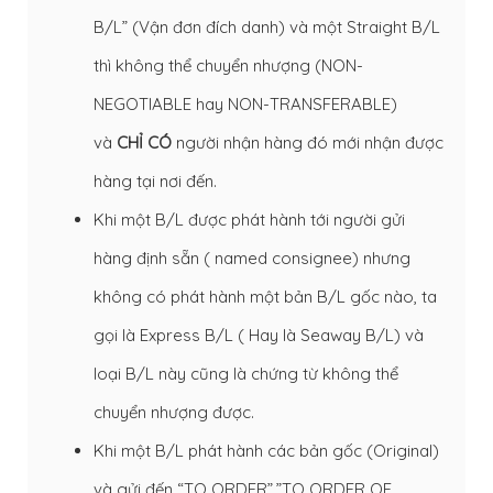
B/L” (Vận đơn đích danh) và một Straight B/L
thì không thể chuyển nhượng (NON-
NEGOTIABLE hay NON-TRANSFERABLE)
và
CHỈ CÓ
người nhận hàng đó mới nhận được
hàng tại nơi đến.
Khi một B/L được phát hành tới người gửi
hàng định sẵn ( named consignee) nhưng
không có phát hành một bản B/L gốc nào, ta
gọi là Express B/L ( Hay là Seaway B/L) và
loại B/L này cũng là chứng từ không thể
chuyển nhượng được.
Khi một B/L phát hành các bản gốc (Original)
và gửi đến “TO ORDER”,”TO ORDER OF