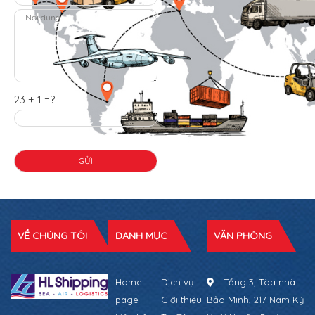
23 + 1 =?
VỀ CHÚNG TÔI
DANH MỤC
VĂN PHÒNG
Home
Dịch vụ
Tầng 3, Tòa nhà
page
Giới thiệu
Bảo Minh, 217 Nam Kỳ