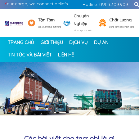
Y
our cargo, we connect beliefs
Hotline:
0903.309.909
Chuyên
Tận Tâm
Chất Lượng
Nghiệp
Giá ổn định nhất thị trường
Đồng hành cùng khách hàng
Tốt và hiệu quả nhất
TRANG CHỦ
GIỚI THIỆU
DỊCH VỤ
DỰ ÁN
TIN TỨC VÀ BÀI VIẾT
LIÊN HỆ
<
>
Các bài viết cho tag: obl là gì