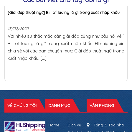
[Giải đáp thuật ngữ] Bill of lading là gì trong xuất nhập khẩu
15/02/2020
Với nhiều sự thắc mắc cần giải đáp cũng như câu hỏi về ”
Bill of lading là gì” trong xuất nhập khẩu. HLshipping xin
chia sẻ với các bạn chuyên mục: Giải đáp thuật ngữ trong
xuất nhập khẩu. […]
VỀ CHÚNG TÔI
DANH MỤC
VĂN PHÒNG
Home
Dịch vụ
Tầng 3, Tòa nhà