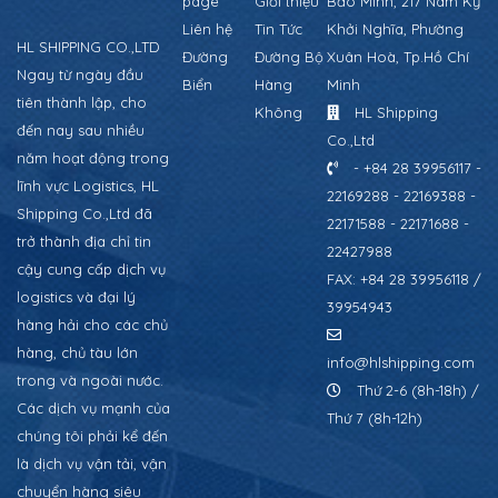
page
Giới thiệu
Bảo Minh, 217 Nam Kỳ
Liên hệ
Tin Tức
Khởi Nghĩa, Phường
HL SHIPPING CO.,LTD
Đường
Đường Bộ
Xuân Hoà, Tp.Hồ Chí
Ngay từ ngày đầu
Biển
Hàng
Minh
tiên thành lập, cho
Không
HL Shipping
đến nay sau nhiều
Co.,Ltd
năm hoạt động trong
- +84 28 39956117 -
lĩnh vực Logistics, HL
22169288 - 22169388 -
Shipping Co.,Ltd đã
22171588 - 22171688 -
trở thành địa chỉ tin
22427988
cậy cung cấp dịch vụ
FAX: +84 28 39956118 /
logistics và đại lý
39954943
hàng hải cho các chủ
hàng, chủ tàu lớn
info@hlshipping.com
trong và ngoài nước.
Thứ 2-6 (8h-18h) /
Các dịch vụ mạnh của
Thứ 7 (8h-12h)
chúng tôi phải kể đến
là dịch vụ vận tải, vận
chuyển hàng siêu