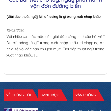
vận đơn đường biển
[Giải đáp thuật ngữ] Bill of lading là gì trong xuất nhập khẩu
15/02/2020
Với nhiều sự thắc mắc cần giải đáp cũng như câu hỏi về ”
Bill of lading là gì” trong xuất nhập khẩu. HLshipping xin
chia sẻ với các bạn chuyên mục: Giải đáp thuật ngữ trong
xuất nhập khẩu. […]
VỀ CHÚNG TÔI
DANH MỤC
VĂN PHÒNG