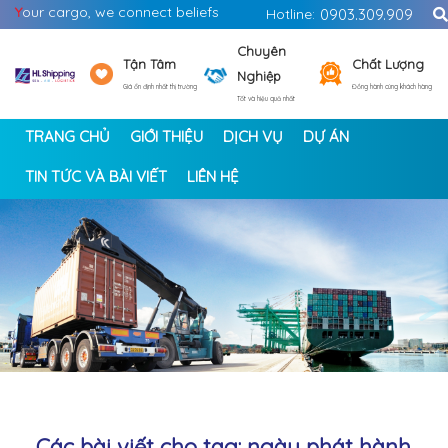
Y
our cargo, we connect beliefs
Hotline:
0903.309.909
Chuyên
Tận Tâm
Chất Lượng
Nghiệp
Giá ổn định nhất thị trường
Đồng hành cùng khách hàng
Tốt và hiệu quả nhất
TRANG CHỦ
GIỚI THIỆU
DỊCH VỤ
DỰ ÁN
TIN TỨC VÀ BÀI VIẾT
LIÊN HỆ
<
>
Các bài viết cho tag: ngày phát hành