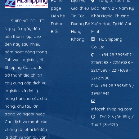
Home
Dịch vụ
Tầng 3, Tòa nhà
page
Giới thiệu
Bảo Minh, 217 Nam Kỳ
Liên hệ
Tin Tức
Khởi Nghĩa, Phường
HL SHIPPING CO.,LTD
Đường
Đường Bộ
Xuân Hoà, Tp.Hồ Chí
Ngay từ ngày đầu
Biển
Hàng
Minh
tiên thành lập, cho
Không
HL Shipping
đến nay sau nhiều
Co.,Ltd
năm hoạt động trong
- +84 28 39956117 -
lĩnh vực Logistics, HL
22169288 - 22169388 -
Shipping Co.,Ltd đã
22171588 - 22171688 -
trở thành địa chỉ tin
22427988
cậy cung cấp dịch vụ
FAX: +84 28 39956118 /
logistics và đại lý
39954943
hàng hải cho các chủ
hàng, chủ tàu lớn
info@hlshipping.com
trong và ngoài nước.
Thứ 2-6 (8h-18h) /
Các dịch vụ mạnh của
Thứ 7 (8h-12h)
chúng tôi phải kể đến
là dịch vụ vận tải, vận