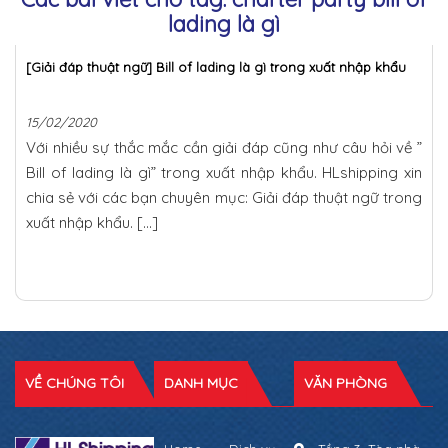
lading là gì
[Giải đáp thuật ngữ] Bill of lading là gì trong xuất nhập khẩu
15/02/2020
Với nhiều sự thắc mắc cần giải đáp cũng như câu hỏi về ”
Bill of lading là gì” trong xuất nhập khẩu. HLshipping xin
chia sẻ với các bạn chuyên mục: Giải đáp thuật ngữ trong
xuất nhập khẩu. […]
VỀ CHÚNG TÔI
DANH MỤC
VĂN PHÒNG