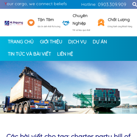
Y
our cargo, we connect beliefs
Hotline:
0903.309.909
Chuyên
Tận Tâm
Chất Lượng
Nghiệp
Giá ổn định nhất thị trường
Đồng hành cùng khách hàng
Tốt và hiệu quả nhất
TRANG CHỦ
GIỚI THIỆU
DỊCH VỤ
DỰ ÁN
TIN TỨC VÀ BÀI VIẾT
LIÊN HỆ
<
>
Các bài viết cho tag: charter party bill of