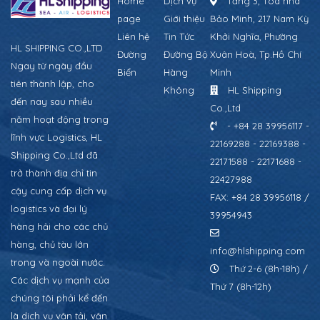
Home
Dịch vụ
Tầng 3, Tòa nhà
page
Giới thiệu
Bảo Minh, 217 Nam Kỳ
Liên hệ
Tin Tức
Khởi Nghĩa, Phường
HL SHIPPING CO.,LTD
Đường
Đường Bộ
Xuân Hoà, Tp.Hồ Chí
Ngay từ ngày đầu
Biển
Hàng
Minh
tiên thành lập, cho
Không
HL Shipping
đến nay sau nhiều
Co.,Ltd
năm hoạt động trong
- +84 28 39956117 -
lĩnh vực Logistics, HL
22169288 - 22169388 -
Shipping Co.,Ltd đã
22171588 - 22171688 -
trở thành địa chỉ tin
22427988
cậy cung cấp dịch vụ
FAX: +84 28 39956118 /
logistics và đại lý
39954943
hàng hải cho các chủ
hàng, chủ tàu lớn
info@hlshipping.com
trong và ngoài nước.
Thứ 2-6 (8h-18h) /
Các dịch vụ mạnh của
Thứ 7 (8h-12h)
chúng tôi phải kể đến
là dịch vụ vận tải, vận