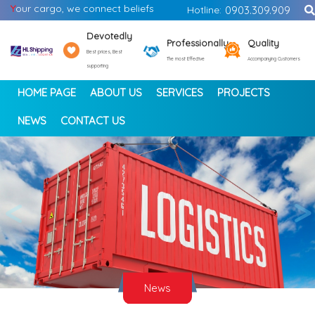
Y
our cargo, we connect beliefs
Hotline:
0903.309.909
Devotedly
Professionally
Quality
Best prices, Best
The most Effective
Accompanying Customers
supporting
HOME PAGE
ABOUT US
SERVICES
PROJECTS
NEWS
CONTACT US
<
>
News