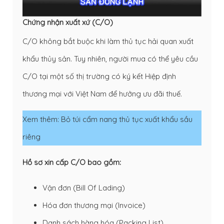
Chứng nhận xuất xứ (C/O)
C/O không bắt buộc khi làm thủ tục hải quan xuất
khẩu thủy sản. Tuy nhiên, người mua có thể yêu cầu
C/O tại một số thị trường có ký kết Hiệp định
thương mại với Việt Nam để hưởng ưu đãi thuế.
Xem thêm:
Bỏ túi cẩm nang thủ tục xuất khẩu sầu
riêng
Hồ sơ xin cấp C/O bao gồm:
Vận đơn (Bill Of Lading)
Hóa đơn thương mại (Invoice)
Danh sách hàng hóa (Packing List)