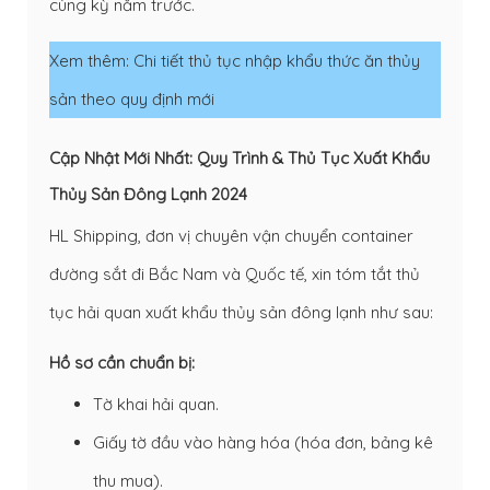
cùng kỳ năm trước.
Xem thêm:
Chi tiết thủ tục nhập khẩu thức ăn thủy
sản theo quy định mới
Cập Nhật Mới Nhất: Quy Trình & Thủ Tục Xuất Khẩu
Thủy Sản Đông Lạnh 2024
HL Shipping, đơn vị chuyên vận chuyển container
đường sắt đi Bắc Nam và Quốc tế, xin tóm tắt thủ
tục hải quan xuất khẩu thủy sản đông lạnh như sau:
Hồ sơ cần chuẩn bị:
Tờ khai hải quan
.
Giấy tờ đầu vào hàng hóa (hóa đơn, bảng kê
thu mua).