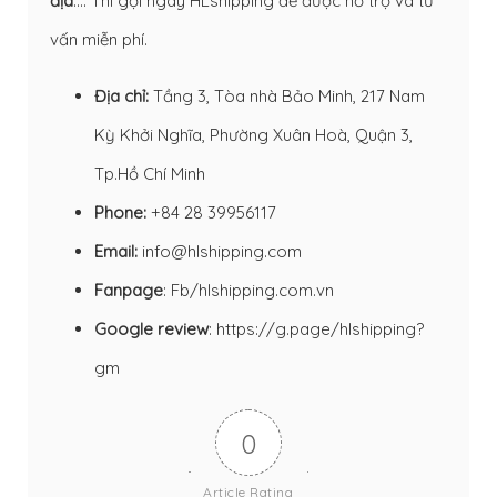
địa
…. Thì gọi ngay HLshipping để được hỗ trợ và tư
vấn miễn phí.
Địa chỉ:
Tầng 3, Tòa nhà Bảo Minh, 217 Nam
Kỳ Khởi Nghĩa, Phường Xuân Hoà, Quận 3,
Tp.Hồ Chí Minh
Phone:
+84 28 39956117
Email:
info@hlshipping.com
Fanpage
:
Fb/hlshipping.com.vn
Google review
:
https://g.page/hlshipping?
gm
0
Article Rating