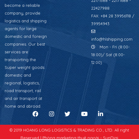
22171588 - 22171688 -
become a reliable
22427988
company, provide
FAX: +84 28 39956118 /
logistics and shipping
39954943
agents for large
domestic and foreign
info@hlshipping.com
companies. Our best
Mon - Fri (8:00-
services are
18:00)/ Sat (8:00-
transporting the
12:00)
Super weight goods
domestic and
regional, logistics,
road transport, rail
and air transport at
home and abroad.
© 2019 HOANG LONG LOGISTICS & TRADING CO., LTD. All right
Reserved |
Phòng marketing thuê ngoài - SunDigi