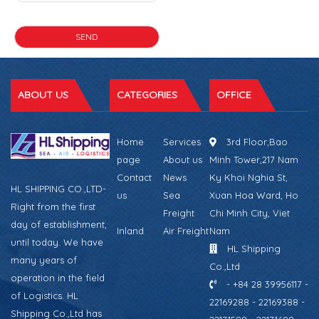
ABOUT US
CATEGORIES
OFFICE
Home
Services
3rd Floor,Bao
page
About us
Minh Tower,217 Nam
Contact
News
Ky Khoi Nghia St,
HL SHIPPING CO.,LTD-
us
Sea
Xuan Hoa Ward, Ho
Right from the first
Freight
Chi Minh City, Viet
day of establishment,
Inland
Air Freight
Nam
until today. We have
HL Shipping
many years of
Co.,Ltd
operation in the field
- +84 28 39956117 -
of Logistics. HL
22169288 - 22169388 -
Shipping Co.,Ltd has