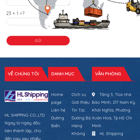
23 + 1 =?
VỀ CHÚNG TÔI
DANH MỤC
VĂN PHÒNG
Home
Dịch vụ
Tầng 3, Tòa nhà
page
Giới thiệu
Bảo Minh, 217 Nam Kỳ
Liên hệ
Tin Tức
Khởi Nghĩa, Phường
HL SHIPPING CO.,LTD
Đường
Đường Bộ
Xuân Hoà, Tp.Hồ Chí
Ngay từ ngày đầu
Biển
Hàng
Minh
tiên thành lập, cho
Không
HL Shipping
đến nay sau nhiều