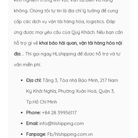
không. Chúng tôi tự tin là địa chỉ lý tưởng để cung
cấp các dịch vụ vận tải hàng hóa, logistics. Đáp
ứng được mọi yêu cầu của Quý Khách. Nếu bạn cần
hỗ trợ gì về
khai báo hải quan
,
vận tải hàng hóa nội
địa
…. Thì gọi ngay HLshipping để được hỗ trợ và tư
vấn miễn phí.
Địa chỉ:
Tầng 3, Tòa nhà Bảo Minh, 217 Nam
Kỳ Khởi Nghĩa, Phường Xuân Hoà, Quận 3,
Tp.Hồ Chí Minh
Phone:
+84 28 39956117
Email:
info@hlshipping.com
Fanpage
:
Fb/hlshipping.com.vn