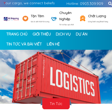
Y
our cargo, we connect beliefs
Hotline:
0903.309.909
Chuyên
Tận Tâm
Chất Lượng
Nghiệp
Giá ổn định nhất thị trường
Đồng hành cùng khách hàng
Tốt và hiệu quả nhất
TRANG CHỦ
GIỚI THIỆU
DỊCH VỤ
DỰ ÁN
TIN TỨC VÀ BÀI VIẾT
LIÊN HỆ
<
>
Tin Tức