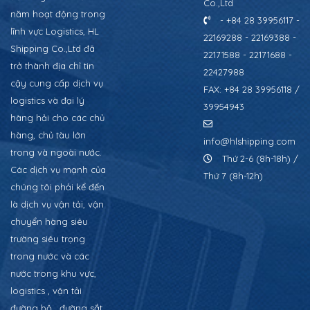
Co.,Ltd
năm hoạt động trong
- +84 28 39956117 -
lĩnh vực Logistics, HL
22169288 - 22169388 -
Shipping Co.,Ltd đã
22171588 - 22171688 -
trở thành địa chỉ tin
22427988
cậy cung cấp dịch vụ
FAX: +84 28 39956118 /
logistics và đại lý
39954943
hàng hải cho các chủ
hàng, chủ tàu lớn
info@hlshipping.com
trong và ngoài nước.
Thứ 2-6 (8h-18h) /
Các dịch vụ mạnh của
Thứ 7 (8h-12h)
chúng tôi phải kể đến
là dịch vụ vận tải, vận
chuyển hàng siêu
trường siêu trọng
trong nước và các
nước trong khu vực,
logistics , vận tải
đường bộ , đường sắt