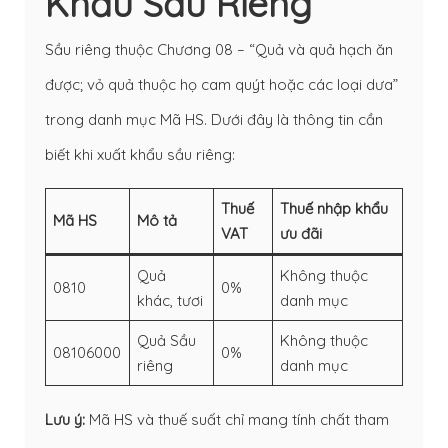
Khẩu Sầu Riêng
Sầu riêng thuộc Chương 08 – “Quả và quả hạch ăn
được; vỏ quả thuộc họ cam quýt hoặc các loại dưa”
trong danh mục Mã HS. Dưới đây là thông tin cần
biết khi xuất khẩu sầu riêng:
Thuế
Thuế nhập khẩu
Mã HS
Mô tả
VAT
ưu đãi
Quả
Không thuộc
0810
0%
khác, tươi
danh mục
Quả Sầu
Không thuộc
08106000
0%
riêng
danh mục
Lưu ý:
Mã HS và thuế suất chỉ mang tính chất tham