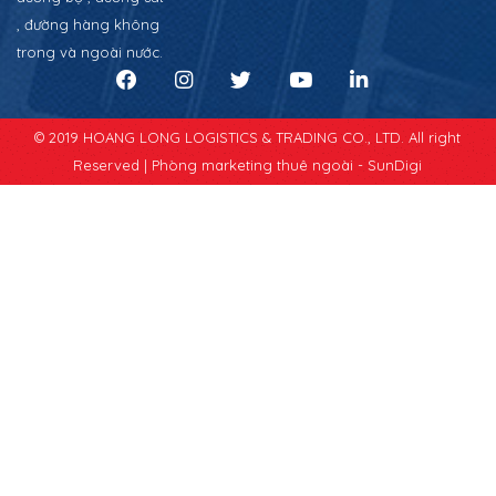
, đường hàng không
trong và ngoài nước.
© 2019 HOANG LONG LOGISTICS & TRADING CO., LTD. All right
Reserved |
Phòng marketing thuê ngoài - SunDigi