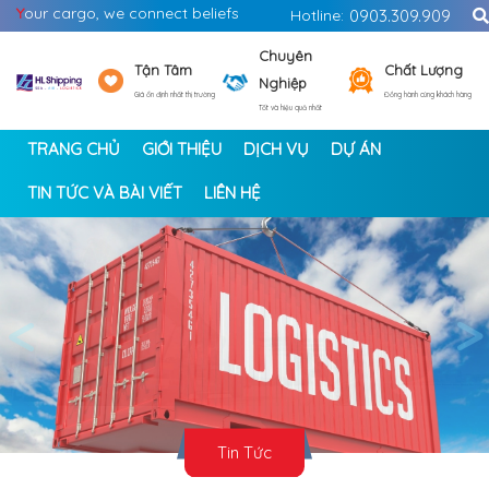
Y
our cargo, we connect beliefs
Hotline:
0903.309.909
Chuyên
Tận Tâm
Chất Lượng
Nghiệp
Giá ổn định nhất thị trường
Đồng hành cùng khách hàng
Tốt và hiệu quả nhất
TRANG CHỦ
GIỚI THIỆU
DỊCH VỤ
DỰ ÁN
TIN TỨC VÀ BÀI VIẾT
LIÊN HỆ
<
>
Tin Tức