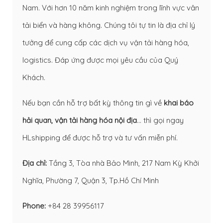
Nam. Với hơn 10 năm kinh nghiệm trong lĩnh vực vân
tải biển và hàng không. Chúng tôi tự tin là địa chỉ lý
tưởng để cung cấp các dịch vụ vận tải hàng hóa,
logistics. Đáp ứng được mọi yêu cầu của Quý
Khách.
Nếu bạn cần hỗ trợ bất kỳ thông tin gì về
khai báo
hải quan
,
vận tải hàng hóa nội địa
… thì gọi ngay
HLshipping để được hỗ trợ và tư vấn miễn phí.
Địa chỉ:
Tầng 3, Tòa nhà Bảo Minh, 217 Nam Kỳ Khởi
Nghĩa, Phường 7, Quận 3, Tp.Hồ Chí Minh
Phone:
+84 28 39956117