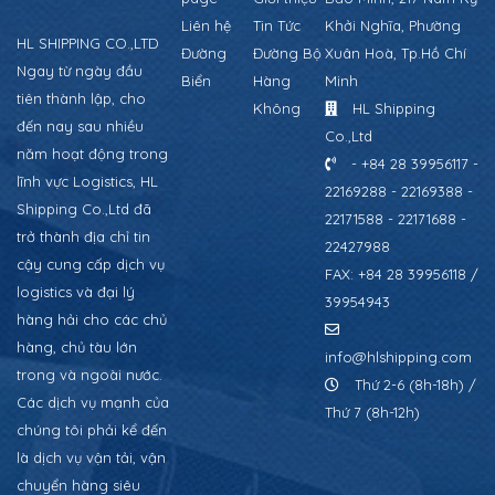
Liên hệ
Tin Tức
Khởi Nghĩa, Phường
HL SHIPPING CO.,LTD
Đường
Đường Bộ
Xuân Hoà, Tp.Hồ Chí
Ngay từ ngày đầu
Biển
Hàng
Minh
tiên thành lập, cho
Không
HL Shipping
đến nay sau nhiều
Co.,Ltd
năm hoạt động trong
- +84 28 39956117 -
lĩnh vực Logistics, HL
22169288 - 22169388 -
Shipping Co.,Ltd đã
22171588 - 22171688 -
trở thành địa chỉ tin
22427988
cậy cung cấp dịch vụ
FAX: +84 28 39956118 /
logistics và đại lý
39954943
hàng hải cho các chủ
hàng, chủ tàu lớn
info@hlshipping.com
trong và ngoài nước.
Thứ 2-6 (8h-18h) /
Các dịch vụ mạnh của
Thứ 7 (8h-12h)
chúng tôi phải kể đến
là dịch vụ vận tải, vận
chuyển hàng siêu