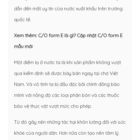
dẫn đến mất uy tín của nước xuất khẩu trên trường
quốc tế.
Xem thêm:
C/O form E là gì? Cập nhật C/O form E
mẫu mới
Một điểm lạ ở nước ta là khi sản phẩm không vượt
qua kiểm định sẽ được bày bán ngay tại chợ Việt
Nam. Và vô tình ta bị đầu độc bởi chính đồng bào
mình với nồng độ các loại phân bón và các thuốc
bảo vệ thực vật vượt mức cho phép.
Từ đó gây nên những tác hại khôn lường đối với sức
khỏe của người dân. Hơn nữa còn tạo nên tâm lý