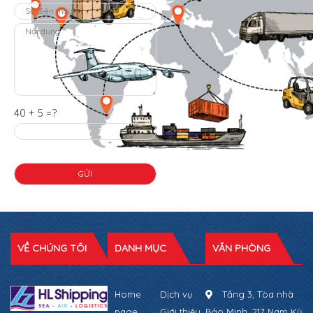
40 + 5 =?
VỀ CHÚNG TÔI
DANH MỤC
VĂN PHÒNG
Home
Dịch vụ
Tầng 3, Tòa nhà
page
Giới thiệu
Bảo Minh, 217 Nam Kỳ