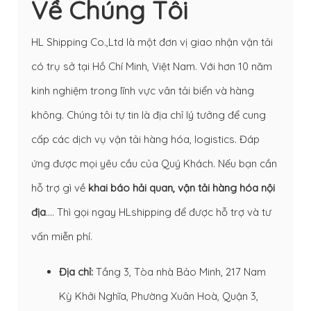
Về Chúng Tôi
HL Shipping Co.,Ltd là một đơn vị giao nhận vận tải
có trụ sở tại Hồ Chí Minh, Việt Nam. Với hơn 10 năm
kinh nghiệm trong lĩnh vực vân tải biển và hàng
không. Chúng tôi tự tin là địa chỉ lý tưởng để cung
cấp các dịch vụ vận tải hàng hóa, logistics. Đáp
ứng được mọi yêu cầu của Quý Khách. Nếu bạn cần
hỗ trợ gì về
khai báo hải quan
,
vận tải hàng hóa nội
địa
…. Thì gọi ngay HLshipping để được hỗ trợ và tư
vấn miễn phí.
Địa chỉ:
Tầng 3, Tòa nhà Bảo Minh, 217 Nam
Kỳ Khởi Nghĩa, Phường Xuân Hoà, Quận 3,