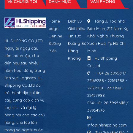
VỀ CHÚNG TÔI
DANH MỤC
VĂN PHÒNG
Home
Dịch vụ
Tầng 3, Tòa nhà
page
Giới thiệu
Bảo Minh, 217 Nam Kỳ
Liên hệ
Tin Tức
Khởi Nghĩa, Phường
HL SHIPPING CO.,LTD
Đường
Đường Bộ
Xuân Hoà, Tp.Hồ Chí
Ngay từ ngày đầu
Biển
Hàng
Minh
tiên thành lập, cho
Không
HL Shipping
đến nay sau nhiều
Co.,Ltd
năm hoạt động trong
- +84 28 39956117 -
lĩnh vực Logistics, HL
22169288 - 22169388 -
Shipping Co.,Ltd đã
22171588 - 22171688 -
trở thành địa chỉ tin
22427988
cậy cung cấp dịch vụ
FAX: +84 28 39956118 /
logistics và đại lý
39954943
hàng hải cho các chủ
hàng, chủ tàu lớn
info@hlshipping.com
trong và ngoài nước.
Thứ 2-6 (8h-18h) /