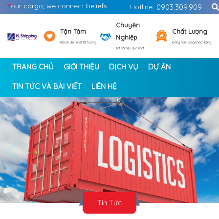
Y
our cargo, we connect beliefs
Hotline:
0903.309.909
Chuyên
Tận Tâm
Chất Lượng
Nghiệp
Giá ổn định nhất thị trường
Đồng hành cùng khách hàng
Tốt và hiệu quả nhất
TRANG CHỦ
GIỚI THIỆU
DỊCH VỤ
DỰ ÁN
TIN TỨC VÀ BÀI VIẾT
LIÊN HỆ
<
>
Tin Tức