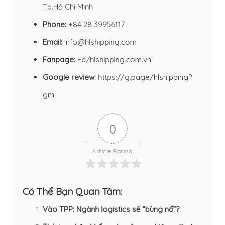
Tp.Hồ Chí Minh
Phone:
+84 28 39956117
Email:
info@hlshipping.com
Fanpage
:
Fb/hlshipping.com.vn
Google review
:
https://g.page/hlshipping?
gm
0
Article Rating
Có Thể Bạn Quan Tâm:
Vào TPP: Ngành logistics sẽ “bùng nổ”?