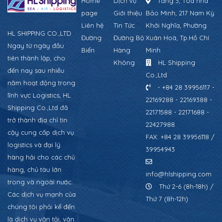
Home
Dịch vụ
Tầng 3, Tòa nhà
page
Giới thiệu
Bảo Minh, 217 Nam Kỳ
Liên hệ
Tin Tức
Khởi Nghĩa, Phường
HL SHIPPING CO.,LTD
Đường
Đường Bộ
Xuân Hoà, Tp.Hồ Chí
Ngay từ ngày đầu
Biển
Hàng
Minh
tiên thành lập, cho
Không
HL Shipping
đến nay sau nhiều
Co.,Ltd
năm hoạt động trong
- +84 28 39956117 -
lĩnh vực Logistics, HL
22169288 - 22169388 -
Shipping Co.,Ltd đã
22171588 - 22171688 -
trở thành địa chỉ tin
22427988
cậy cung cấp dịch vụ
FAX: +84 28 39956118 /
logistics và đại lý
39954943
hàng hải cho các chủ
hàng, chủ tàu lớn
info@hlshipping.com
trong và ngoài nước.
Thứ 2-6 (8h-18h) /
Các dịch vụ mạnh của
Thứ 7 (8h-12h)
chúng tôi phải kể đến
là dịch vụ vận tải, vận