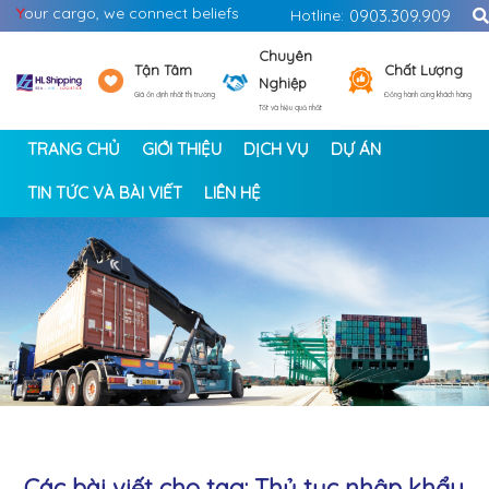
Y
our cargo, we connect beliefs
Hotline:
0903.309.909
Chuyên
Tận Tâm
Chất Lượng
Nghiệp
Giá ổn định nhất thị trường
Đồng hành cùng khách hàng
Tốt và hiệu quả nhất
TRANG CHỦ
GIỚI THIỆU
DỊCH VỤ
DỰ ÁN
TIN TỨC VÀ BÀI VIẾT
LIÊN HỆ
<
>
Các bài viết cho tag: Thủ tục nhập khẩu