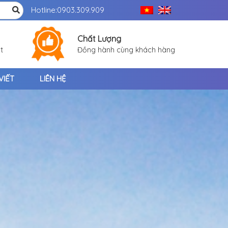
Hotline:
0903.309.909
Chất Lượng
t
Đồng hành cùng khách hàng
VIẾT
LIÊN HỆ