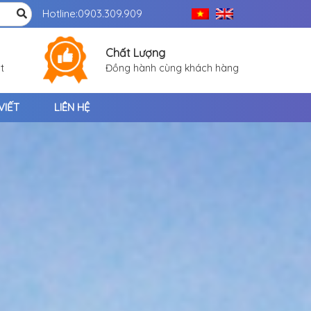
Hotline:
0903.309.909
Chất Lượng
t
Đồng hành cùng khách hàng
VIẾT
LIÊN HỆ