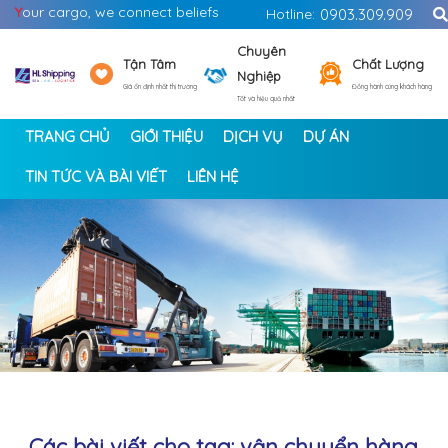
Y
our cargo, we connect beliefs
Hotline:
0903.309.909
Chuyên
Tận Tâm
Chất Lượng
Nghiệp
Giá ổn định nhất thị trường
Đồng hành cùng khách hàng
Tốt và hiệu quả nhất
TRANG CHỦ
GIỚI THIỆU
DỊCH VỤ
DỰ ÁN
TIN TỨC VÀ BÀI VIẾT
LIÊN HỆ
<
>
Các bài viết cho tag: vận chuyển hàng