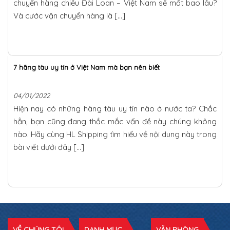
chuyển hàng chiều Đài Loan – Việt Nam sẽ mất bao lâu?
Và cước vận chuyển hàng là […]
7 hãng tàu uy tín ở Việt Nam mà bạn nên biết
04/01/2022
Hiện nay có những hàng tàu uy tín nào ở nước ta? Chắc
hẳn, bạn cũng đang thắc mắc vấn đề này chúng không
nào. Hãy cùng HL Shipping tìm hiểu về nội dung này trong
bài viết dưới đây […]
VỀ CHÚNG TÔI
DANH MỤC
VĂN PHÒNG