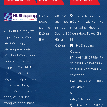
Home
Dịch vụ
Tầng 3, Tòa nhà
page
Giới thiệu
Bảo Minh, 217 Nam Kỳ
Liên hệ
Tin Tức
Khởi Nghĩa, Phường
HL SHIPPING CO.,LTD
Đường
Đường Bộ
Xuân Hoà, Tp.Hồ Chí
Ngay từ ngày đầu
Biển
Hàng
Minh
tiên thành lập, cho
Không
HL Shipping
đến nay sau nhiều
Co.,Ltd
năm hoạt động trong
- +84 28 39956117 -
lĩnh vực Logistics, HL
22169288 - 22169388 -
Shipping Co.,Ltd đã
22171588 - 22171688 -
trở thành địa chỉ tin
22427988
cậy cung cấp dịch vụ
FAX: +84 28 39956118 /
logistics và đại lý
39954943
hàng hải cho các chủ
hàng, chủ tàu lớn
info@hlshipping.com
trong và ngoài nước.
Thứ 2-6 (8h-18h) /