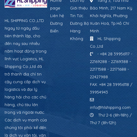
Home
Dịch vụ
Tầng 3, Tòa nhà
page
Giới thiệu
Bảo Minh, 217 Nam Kỳ
Liên hệ
Tin Tức
Khởi Nghĩa, Phường
HL SHIPPING CO.,LTD
Đường
Đường Bộ
Xuân Hoà, Tp.Hồ Chí
Ngay từ ngày đầu
Biển
Hàng
Minh
tiên thành lập, cho
Không
HL Shipping
đến nay sau nhiều
Co.,Ltd
năm hoạt động trong
- +84 28 39956117 -
lĩnh vực Logistics, HL
22169288 - 22169388 -
Shipping Co.,Ltd đã
22171588 - 22171688 -
trở thành địa chỉ tin
22427988
cậy cung cấp dịch vụ
FAX: +84 28 39956118 /
logistics và đại lý
39954943
hàng hải cho các chủ
hàng, chủ tàu lớn
info@hlshipping.com
trong và ngoài nước.
Thứ 2-6 (8h-18h) /
Các dịch vụ mạnh của
Thứ 7 (8h-12h)
chúng tôi phải kể đến
là dịch vụ vận tải, vận