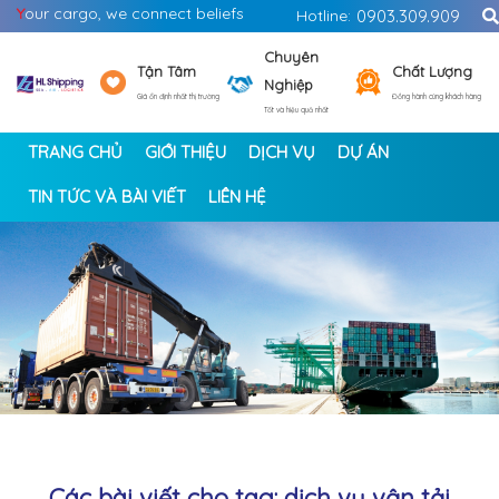
Y
our cargo, we connect beliefs
Hotline:
0903.309.909
Chuyên
Tận Tâm
Chất Lượng
Nghiệp
Giá ổn định nhất thị trường
Đồng hành cùng khách hàng
Tốt và hiệu quả nhất
TRANG CHỦ
GIỚI THIỆU
DỊCH VỤ
DỰ ÁN
TIN TỨC VÀ BÀI VIẾT
LIÊN HỆ
<
>
Các bài viết cho tag: dịch vụ vận tải