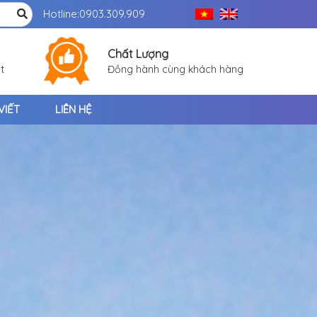
Hotline:
0903.309.909
Chất Lượng
t
Đồng hành cùng khách hàng
VIẾT
LIÊN HỆ