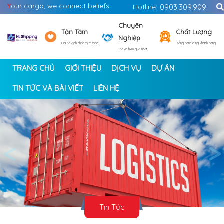
Y
our cargo, we connect beliefs
Hotline:
0903.309.909
Chuyên
Tận Tâm
Chất Lượng
Nghiệp
Giá ổn định nhất thị trường
Đồng hành cùng khách hàng
Tốt và hiệu quả nhất
TRANG CHỦ
GIỚI THIỆU
DỊCH VỤ
DỰ ÁN
TIN TỨC VÀ BÀI VIẾT
LIÊN HỆ
<
>
Tin Tức