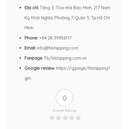
Địa chỉ:
Tầng 3, Tòa nhà Bảo Minh, 217 Nam
Kỳ Khởi Nghĩa, Phường 7, Quận 3, Tp.Hồ Chí
Minh
Phone:
+84 28 39956117
Email:
info@hlshipping.com
Fanpage
:
Fb/hlshipping.com.vn
Google review
:
https://g.page/hlshipping?
gm
0
Article Rating