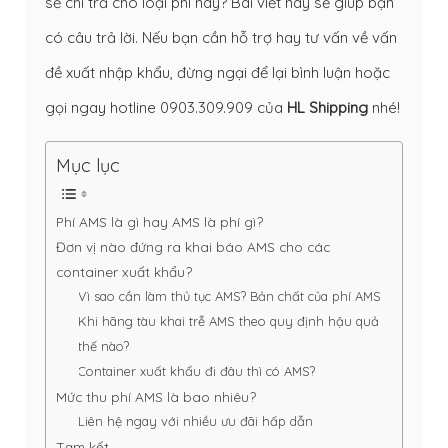
sẽ chi trả cho loại phí này? Bài viết này sẽ giúp bạn
có câu trả lời. Nếu bạn cần hỗ trợ hay tư vấn về vấn
đề xuất nhập khẩu, đừng ngại để lại bình luận hoặc
gọi ngay hotline
0903.309.909
của
HL Shipping
nhé!
Mục lục
Phí AMS là gì hay AMS là phí gì?
Đơn vị nào đứng ra khai báo AMS cho các
container xuất khẩu?
Vì sao cần làm thủ tục AMS? Bản chất của phí AMS
Khi hãng tàu khai trễ AMS theo quy định hậu quả
thế nào?
Container xuất khẩu đi đâu thì có AMS?
Mức thu phí AMS là bao nhiêu?
Liên hệ ngay với nhiều ưu đãi hấp dẫn
Tạm kết