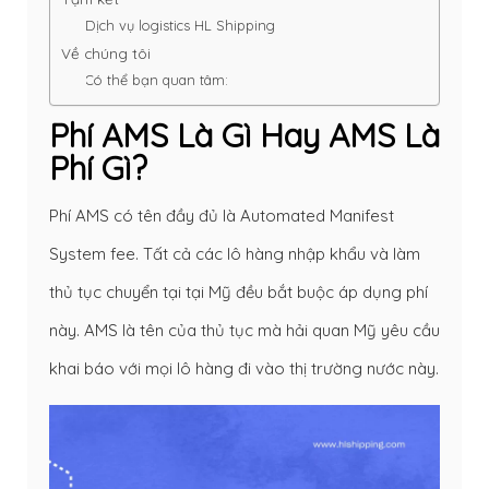
Dịch vụ logistics HL Shipping
Về chúng tôi
Có thể bạn quan tâm:
Phí AMS Là Gì Hay AMS Là
Phí Gì?
Phí AMS có tên đầy đủ là Automated Manifest
System fee. Tất cả các lô hàng nhập khẩu và làm
thủ tục chuyển tại tại Mỹ đều bắt buộc áp dụng phí
này. AMS là tên của thủ tục mà hải quan Mỹ yêu cầu
khai báo với mọi lô hàng đi vào thị trường nước này.