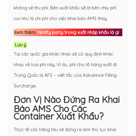
không sẽ thu phí. Bên xuất khẩu sẽ là bên chịu phí
coi như là chi phí cho việc khai báo AMS thay.
Xem thêm: 
Notify party trong xuất nhập khẩu là gì
Lưu ý
Tại các quốc gia khác nhau sẽ có quy định khác
nhau về loại phí này. Ví dụ, phí cho lô hàng xuất đi
Trung Quốc là AFS – viết tắc của Advannce Filling
Surcharge.
Đơn Vị Nào Đứng Ra Khai
Báo AMS Cho Các
Container Xuất Khẩu?
Thực tế các hãng tàu sẽ đứng ra làm thủ tục khai