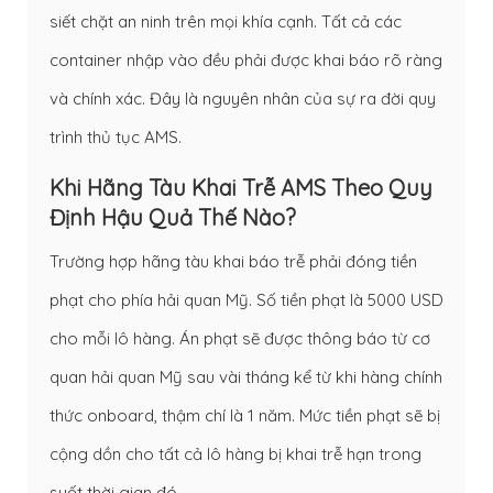
siết chặt an ninh trên mọi khía cạnh. Tất cả các
container nhập vào đều phải được khai báo rõ ràng
và chính xác. Đây là nguyên nhân của sự ra đời quy
trình thủ tục AMS.
Khi Hãng Tàu Khai Trễ AMS Theo Quy
Định Hậu Quả Thế Nào?
Trường hợp hãng tàu khai báo trễ phải đóng tiền
phạt cho phía hải quan Mỹ. Số tiền phạt là 5000 USD
cho mỗi lô hàng. Án phạt sẽ được thông báo từ cơ
quan hải quan Mỹ sau vài tháng kể từ khi hàng chính
thức onboard, thậm chí là 1 năm. Mức tiền phạt sẽ bị
cộng dồn cho tất cả lô hàng bị khai trễ hạn trong
suốt thời gian đó.