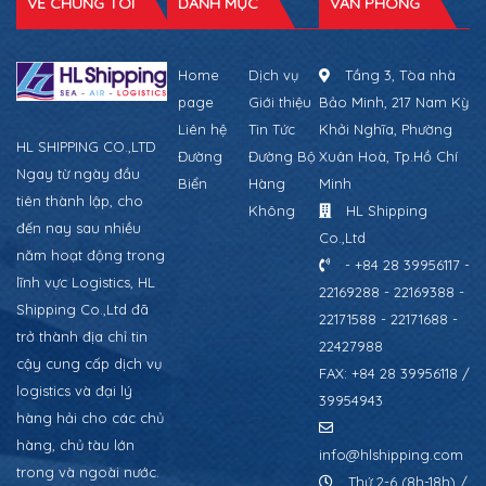
VỀ CHÚNG TÔI
DANH MỤC
VĂN PHÒNG
Home
Dịch vụ
Tầng 3, Tòa nhà
page
Giới thiệu
Bảo Minh, 217 Nam Kỳ
Liên hệ
Tin Tức
Khởi Nghĩa, Phường
HL SHIPPING CO.,LTD
Đường
Đường Bộ
Xuân Hoà, Tp.Hồ Chí
Ngay từ ngày đầu
Biển
Hàng
Minh
tiên thành lập, cho
Không
HL Shipping
đến nay sau nhiều
Co.,Ltd
năm hoạt động trong
- +84 28 39956117 -
lĩnh vực Logistics, HL
22169288 - 22169388 -
Shipping Co.,Ltd đã
22171588 - 22171688 -
trở thành địa chỉ tin
22427988
cậy cung cấp dịch vụ
FAX: +84 28 39956118 /
logistics và đại lý
39954943
hàng hải cho các chủ
hàng, chủ tàu lớn
info@hlshipping.com
trong và ngoài nước.
Thứ 2-6 (8h-18h) /