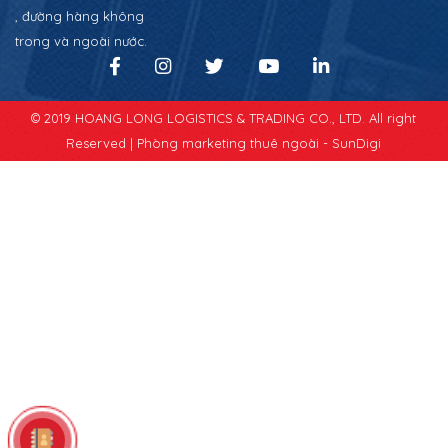
, đường hàng không
trong và ngoài nước.
© 2019 HOANG LONG LOGISTICS & TRADING CO., LTD. All right
Reserved |
Phòng marketing thuê ngoài - SunDigi