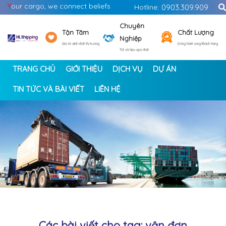
Y
our cargo, we connect beliefs
Hotline:
0903.309.909
Chuyên
Tận Tâm
Chất Lượng
Nghiệp
Giá ổn định nhất thị trường
Đồng hành cùng khách hàng
Tốt và hiệu quả nhất
TRANG CHỦ
GIỚI THIỆU
DỊCH VỤ
DỰ ÁN
TIN TỨC VÀ BÀI VIẾT
LIÊN HỆ
<
>
Các bài viết cho tag: vận đơn