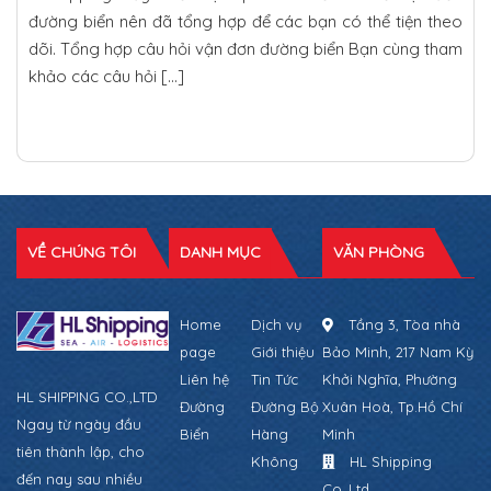
đường biển nên đã tổng hợp để các bạn có thể tiện theo
dõi. Tổng hợp câu hỏi vận đơn đường biển Bạn cùng tham
khảo các câu hỏi […]
VỀ CHÚNG TÔI
DANH MỤC
VĂN PHÒNG
Home
Dịch vụ
Tầng 3, Tòa nhà
page
Giới thiệu
Bảo Minh, 217 Nam Kỳ
Liên hệ
Tin Tức
Khởi Nghĩa, Phường
HL SHIPPING CO.,LTD
Đường
Đường Bộ
Xuân Hoà, Tp.Hồ Chí
Ngay từ ngày đầu
Biển
Hàng
Minh
tiên thành lập, cho
Không
HL Shipping
đến nay sau nhiều
Co.,Ltd