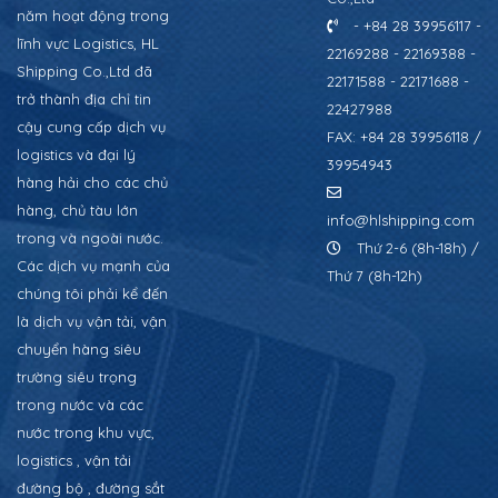
năm hoạt động trong
- +84 28 39956117 -
lĩnh vực Logistics, HL
22169288 - 22169388 -
Shipping Co.,Ltd đã
22171588 - 22171688 -
trở thành địa chỉ tin
22427988
cậy cung cấp dịch vụ
FAX: +84 28 39956118 /
logistics và đại lý
39954943
hàng hải cho các chủ
hàng, chủ tàu lớn
info@hlshipping.com
trong và ngoài nước.
Thứ 2-6 (8h-18h) /
Các dịch vụ mạnh của
Thứ 7 (8h-12h)
chúng tôi phải kể đến
là dịch vụ vận tải, vận
chuyển hàng siêu
trường siêu trọng
trong nước và các
nước trong khu vực,
logistics , vận tải
đường bộ , đường sắt