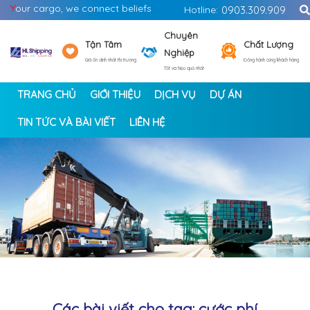
Y
our cargo, we connect beliefs
Hotline:
0903.309.909
Chuyên
Tận Tâm
Chất Lượng
Nghiệp
Giá ổn định nhất thị trường
Đồng hành cùng khách hàng
Tốt và hiệu quả nhất
TRANG CHỦ
GIỚI THIỆU
DỊCH VỤ
DỰ ÁN
TIN TỨC VÀ BÀI VIẾT
LIÊN HỆ
<
>
Các bài viết cho tag: cước phí