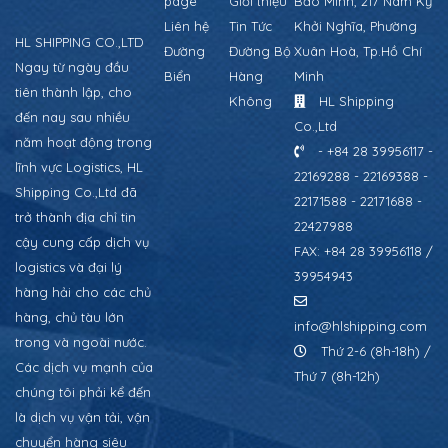
page
Giới thiệu
Bảo Minh, 217 Nam Kỳ
Liên hệ
Tin Tức
Khởi Nghĩa, Phường
HL SHIPPING CO.,LTD
Đường
Đường Bộ
Xuân Hoà, Tp.Hồ Chí
Ngay từ ngày đầu
Biển
Hàng
Minh
tiên thành lập, cho
Không
HL Shipping
đến nay sau nhiều
Co.,Ltd
năm hoạt động trong
- +84 28 39956117 -
lĩnh vực Logistics, HL
22169288 - 22169388 -
Shipping Co.,Ltd đã
22171588 - 22171688 -
trở thành địa chỉ tin
22427988
cậy cung cấp dịch vụ
FAX: +84 28 39956118 /
logistics và đại lý
39954943
hàng hải cho các chủ
hàng, chủ tàu lớn
info@hlshipping.com
trong và ngoài nước.
Thứ 2-6 (8h-18h) /
Các dịch vụ mạnh của
Thứ 7 (8h-12h)
chúng tôi phải kể đến
là dịch vụ vận tải, vận
chuyển hàng siêu