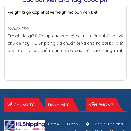
Freight là gì? Cập nhật về freigh mà bạn nên biết
22/06/2022
Freight là gì? Để giúp các bạn có cái nhìn tổng thể hơn về
chủ đề này, HL Shipping đã chuẩn bị và cho ra đời bài viết
dưới đây. Chắc chắn bạn sẽ có câu trời cho riêng mình
[…]
VỀ CHÚNG TÔI
DANH MỤC
VĂN PHÒNG
Home
Dịch vụ
Tầng 3, Tòa nhà