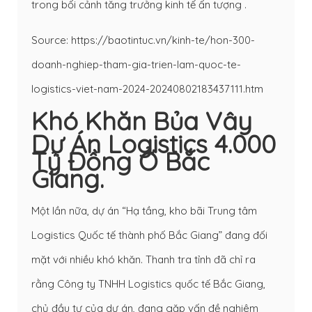
trong bối cảnh tăng trưởng kinh tế ấn tượng .
Source: https://baotintuc.vn/kinh-te/hon-300-
doanh-nghiep-tham-gia-trien-lam-quoc-te-
logistics-viet-nam-2024-20240802183437111.htm
Khó Khăn Bủa Vây
Dự Án Logistics 4.000
Tỷ Đồng Ở Bắc
Giang.
Một lần nữa, dự án “Hạ tầng, kho bãi Trung tâm
Logistics Quốc tế thành phố Bắc Giang” đang đối
mặt với nhiều khó khăn. Thanh tra tỉnh đã chỉ ra
rằng Công ty TNHH Logistics quốc tế Bắc Giang,
chủ đầu tư của dự án, đang gặp vấn đề nghiêm