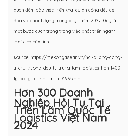
quan đảm bảo việc triển khai dự án đồng đều để
đưa vào hoạt động trong quý II năm 2027. Đây là
một bước quan trọng trong việc phát triển ngành
logistics của tỉnh.
source: https://mekongasean.vn/hai-duong-dong-
y-chu-truong-dau-tu-trung-tam-logistics-hon-1400-
ty-dong-tai-kinh-mon-31995.html
Hơn 300 Doanh
Nghiệp Hội Tụ Tại
Triển Lãm Quốc Tế
Logistics Việt Nam
2024