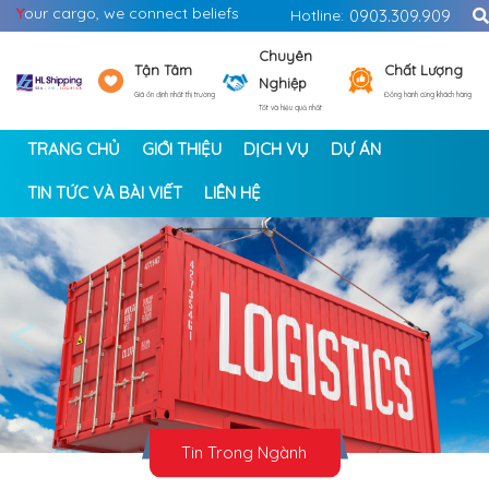
Y
our cargo, we connect beliefs
Hotline:
0903.309.909
Chuyên
Tận Tâm
Chất Lượng
Nghiệp
Giá ổn định nhất thị trường
Đồng hành cùng khách hàng
Tốt và hiệu quả nhất
TRANG CHỦ
GIỚI THIỆU
DỊCH VỤ
DỰ ÁN
TIN TỨC VÀ BÀI VIẾT
LIÊN HỆ
<
>
Tin Trong Ngành