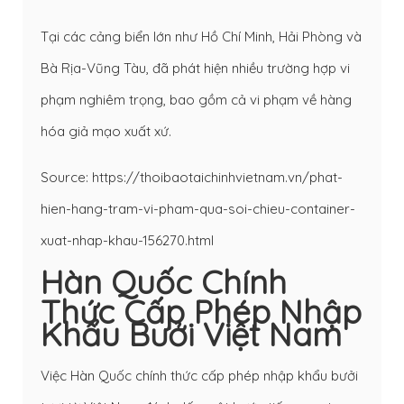
Tại các cảng biển lớn như Hồ Chí Minh, Hải Phòng và
Bà Rịa-Vũng Tàu, đã phát hiện nhiều trường hợp vi
phạm nghiêm trọng, bao gồm cả vi phạm về hàng
hóa giả mạo xuất xứ.
Source: https://thoibaotaichinhvietnam.vn/phat-
hien-hang-tram-vi-pham-qua-soi-chieu-container-
xuat-nhap-khau-156270.html
Hàn Quốc Chính
Thức Cấp Phép Nhập
Khẩu Bưởi Việt Nam
Việc Hàn Quốc chính thức cấp phép nhập khẩu bưởi