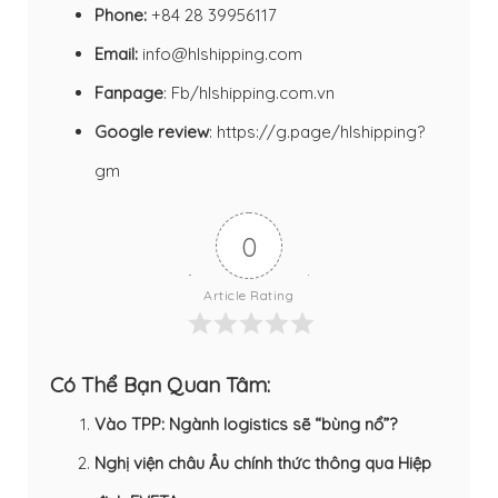
Phone:
+84 28 39956117
Email:
info@hlshipping.com
Fanpage
:
Fb/hlshipping.com.vn
Google review
:
https://g.page/hlshipping?
gm
0
Article Rating
Có Thể Bạn Quan Tâm:
Vào TPP: Ngành logistics sẽ “bùng nổ”?
Nghị viện châu Âu chính thức thông qua Hiệp