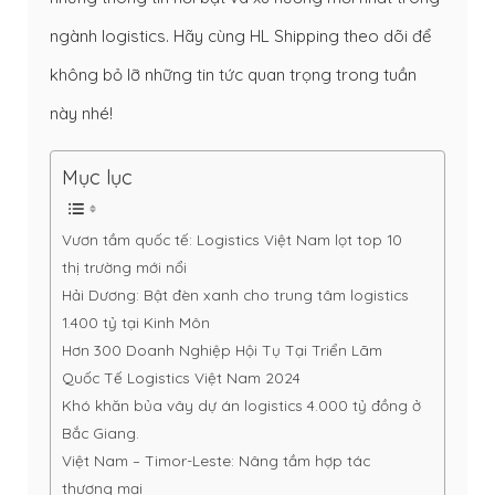
ngành logistics. Hãy cùng HL Shipping theo dõi để
không bỏ lỡ những tin tức quan trọng trong tuần
này nhé!
Mục lục
Vươn tầm quốc tế: Logistics Việt Nam lọt top 10
thị trường mới nổi
Hải Dương: Bật đèn xanh cho trung tâm logistics
1.400 tỷ tại Kinh Môn
Hơn 300 Doanh Nghiệp Hội Tụ Tại Triển Lãm
Quốc Tế Logistics Việt Nam 2024
Khó khăn bủa vây dự án logistics 4.000 tỷ đồng ở
Bắc Giang.
Việt Nam – Timor-Leste: Nâng tầm hợp tác
thương mại