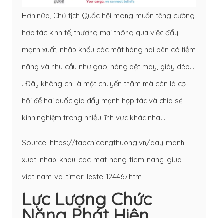
Hơn nữa, Chủ tịch Quốc hội mong muốn tăng cường
hợp tác kinh tế, thương mại thông qua việc đẩy
mạnh xuất, nhập khẩu các mặt hàng hai bên có tiềm
năng và nhu cầu như gạo, hàng dệt may, giày dép…
. Đây không chỉ là một chuyến thăm mà còn là cơ
hội để hai quốc gia đẩy mạnh hợp tác và chia sẻ
kinh nghiệm trong nhiều lĩnh vực khác nhau.
Source: https://tapchicongthuong.vn/day-manh-
xuat–nhap-khau-cac-mat-hang-tiem-nang-giua-
viet-nam-va-timor-leste-124467.htm
Lực Lượng Chức
Năng Phát Hiện