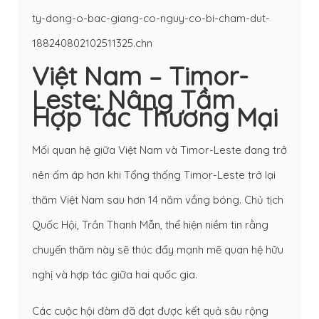
ty-dong-o-bac-giang-co-nguy-co-bi-cham-dut-
188240802102511325.chn
Việt Nam – Timor-
Leste: Nâng Tầm
Hợp Tác Thương Mại
Mối quan hệ giữa Việt Nam và Timor-Leste đang trở
nên ấm áp hơn khi Tổng thống Timor-Leste trở lại
thăm Việt Nam sau hơn 14 năm vắng bóng. Chủ tịch
Quốc Hội, Trần Thanh Mẫn, thể hiện niềm tin rằng
chuyến thăm này sẽ thúc đẩy mạnh mẽ quan hệ hữu
nghị và hợp tác giữa hai quốc gia.
Các cuộc hội đàm đã đạt được kết quả sâu rộng