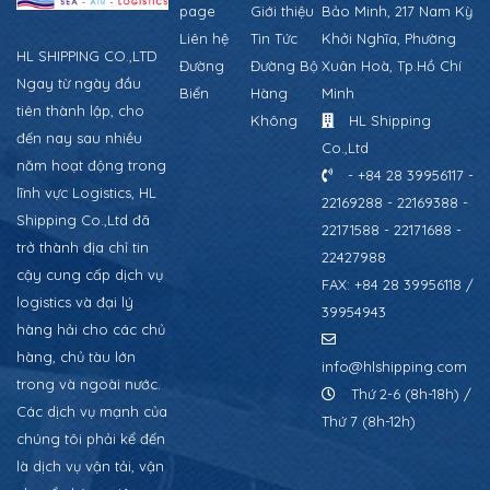
page
Giới thiệu
Bảo Minh, 217 Nam Kỳ
Liên hệ
Tin Tức
Khởi Nghĩa, Phường
HL SHIPPING CO.,LTD
Đường
Đường Bộ
Xuân Hoà, Tp.Hồ Chí
Ngay từ ngày đầu
Biển
Hàng
Minh
tiên thành lập, cho
Không
HL Shipping
đến nay sau nhiều
Co.,Ltd
năm hoạt động trong
- +84 28 39956117 -
lĩnh vực Logistics, HL
22169288 - 22169388 -
Shipping Co.,Ltd đã
22171588 - 22171688 -
trở thành địa chỉ tin
22427988
cậy cung cấp dịch vụ
FAX: +84 28 39956118 /
logistics và đại lý
39954943
hàng hải cho các chủ
hàng, chủ tàu lớn
info@hlshipping.com
trong và ngoài nước.
Thứ 2-6 (8h-18h) /
Các dịch vụ mạnh của
Thứ 7 (8h-12h)
chúng tôi phải kể đến
là dịch vụ vận tải, vận