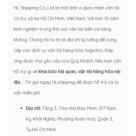
HL Shipping Co.,Ltd là một đơn vị giao nhận vận tải
có trụ sở tại Hồ Chí Minh, Việt Nam. Với hơn 10 năm
kinh nghiệm trong lĩnh vực vân tải biển và hàng
không. Chúng tôi tự tin là địa chỉ lý tưởng để cung
cấp các dịch vụ vận tải hàng hóa, logistics. Đáp
ứng được mọi yêu cầu của Quý Khách. Nếu bạn cần
hỗ trợ gì về
khai báo hải quan
,
vận tải hàng hóa nội
địa
…. Thì gọi ngay HLshipping để được hỗ trợ và tư
vấn miễn phí.
Địa chỉ:
Tầng 3, Tòa nhà Bảo Minh, 217 Nam
Kỳ Khởi Nghĩa, Phường Xuân Hoà, Quận 3,
Tp.Hồ Chí Minh