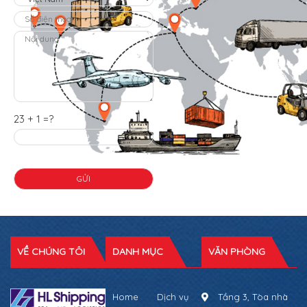
23 + 1 =?
VỀ CHÚNG TÔI
DANH MỤC
VĂN PHÒNG
Home
Dịch vụ
Tầng 3, Tòa nhà