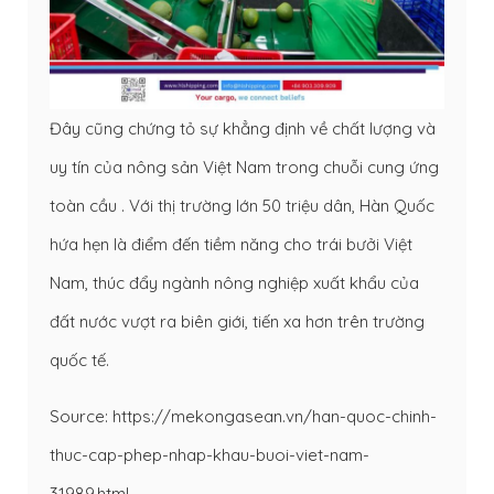
Đây cũng chứng tỏ sự khẳng định về chất lượng và
uy tín của nông sản Việt Nam trong chuỗi cung ứng
toàn cầu . Với thị trường lớn 50 triệu dân, Hàn Quốc
hứa hẹn là điểm đến tiềm năng cho trái bưởi Việt
Nam, thúc đẩy ngành nông nghiệp xuất khẩu của
đất nước vượt ra biên giới, tiến xa hơn trên trường
quốc tế.
Source: https://mekongasean.vn/han-quoc-chinh-
thuc-cap-phep-nhap-khau-buoi-viet-nam-
31989.html