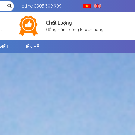
Hotline:
0903.309.909
Chất Lượng
t
Đồng hành cùng khách hàng
VIẾT
LIÊN HỆ