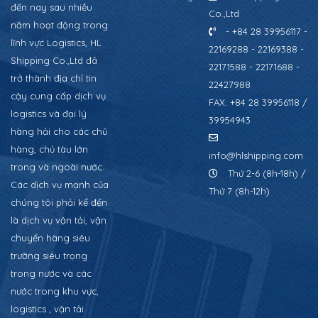
đến nay sau nhiều
Co.,Ltd
năm hoạt động trong
- +84 28 39956117 -
lĩnh vực Logistics, HL
22169288 - 22169388 -
Shipping Co.,Ltd đã
22171588 - 22171688 -
trở thành địa chỉ tin
22427988
cậy cung cấp dịch vụ
FAX: +84 28 39956118 /
logistics và đại lý
39954943
hàng hải cho các chủ
hàng, chủ tàu lớn
info@hlshipping.com
trong và ngoài nước.
Thứ 2-6 (8h-18h) /
Các dịch vụ mạnh của
Thứ 7 (8h-12h)
chúng tôi phải kể đến
là dịch vụ vận tải, vận
chuyển hàng siêu
trường siêu trọng
trong nước và các
nước trong khu vực,
logistics , vận tải