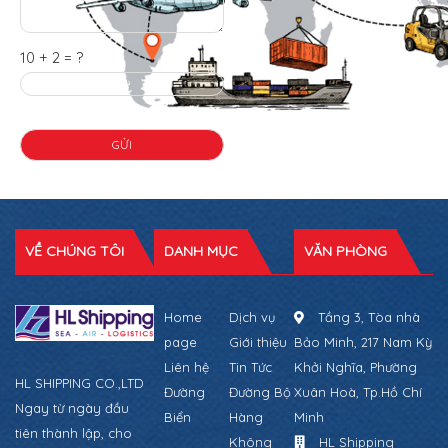
10 + 2 = ?
VỀ CHÚNG TÔI
DANH MỤC
VĂN PHÒNG
Home
Dịch vụ
Tầng 3, Tòa nhà
page
Giới thiệu
Bảo Minh, 217 Nam Kỳ
Liên hệ
Tin Tức
Khởi Nghĩa, Phường
HL SHIPPING CO.,LTD
Đường
Đường Bộ
Xuân Hoà, Tp.Hồ Chí
Ngay từ ngày đầu
Biển
Hàng
Minh
tiên thành lập, cho
Không
HL Shipping