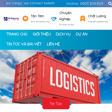
Y
our cargo, we connect beliefs
Hotline:
0903.309.909
Chuyên
Tận Tâm
Chất Lượng
Nghiệp
Giá ổn định nhất thị trường
Đồng hành cùng khách hàng
Tốt và hiệu quả nhất
TRANG CHỦ
GIỚI THIỆU
DỊCH VỤ
DỰ ÁN
TIN TỨC VÀ BÀI VIẾT
LIÊN HỆ
<
>
Tin Tức