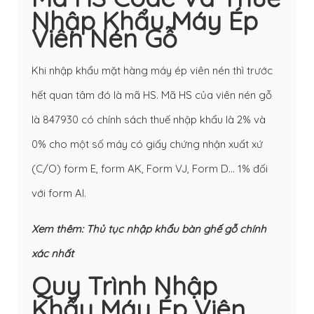
Nhập Khẩu Máy Ép
Viên Nén Gỗ
Khi nhập khẩu mặt hàng máy ép viên nén thì trước
hết quan tâm đó là mã HS. Mã HS của viên nén gỗ
là 847930 có chính sách thuế nhập khẩu là 2% và
0% cho một số máy có giấy chứng nhận xuất xứ
(C/O) form E, form AK, Form VJ, Form D… 1% đối
với form AI.
Xem thêm:
Thủ tục nhập khẩu bàn ghế gỗ chính
xác nhất
Quy Trình Nhập
Khẩu Máy Ép Viên