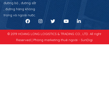
đường bộ , đường sắt
, đường hàng không
trong và ngoài nước.
© 2019 HOANG LONG LOGISTICS & TRADING CO., LTD. All right
Reserved |
Phòng marketing thuê ngoài - SunDigi