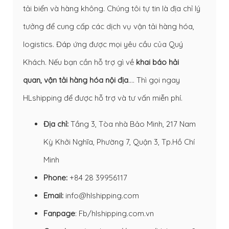
tải biển và hàng không. Chúng tôi tự tin là địa chỉ lý
tưởng để cung cấp các dịch vụ vận tải hàng hóa,
logistics. Đáp ứng được mọi yêu cầu của Quý
Khách. Nếu bạn cần hỗ trợ gì về
khai báo hải
quan
,
vận tải hàng hóa nội địa
…. Thì gọi ngay
HLshipping để được hỗ trợ và tư vấn miễn phí.
Địa chỉ:
Tầng 3, Tòa nhà Bảo Minh, 217 Nam
Kỳ Khởi Nghĩa, Phường 7, Quận 3, Tp.Hồ Chí
Minh
Phone:
+84 28 39956117
Email:
info@hlshipping.com
Fanpage
:
Fb/hlshipping.com.vn