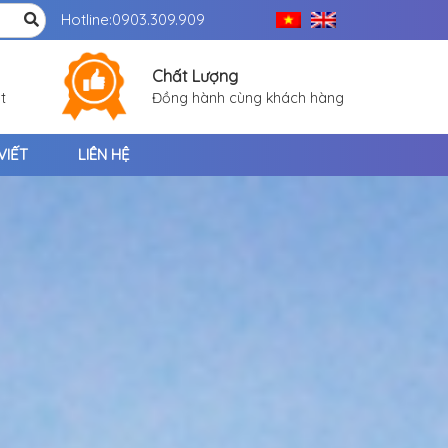
Hotline:
0903.309.909
Chất Lượng
t
Đồng hành cùng khách hàng
VIẾT
LIÊN HỆ