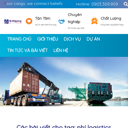
Y
our cargo, we connect beliefs
Hotline:
0903.309.909
Chuyên
Tận Tâm
Chất Lượng
Nghiệp
Giá ổn định nhất thị trường
Đồng hành cùng khách hàng
Tốt và hiệu quả nhất
TRANG CHỦ
GIỚI THIỆU
DỊCH VỤ
DỰ ÁN
TIN TỨC VÀ BÀI VIẾT
LIÊN HỆ
<
>
Các bài viết cho tag: phí logistics