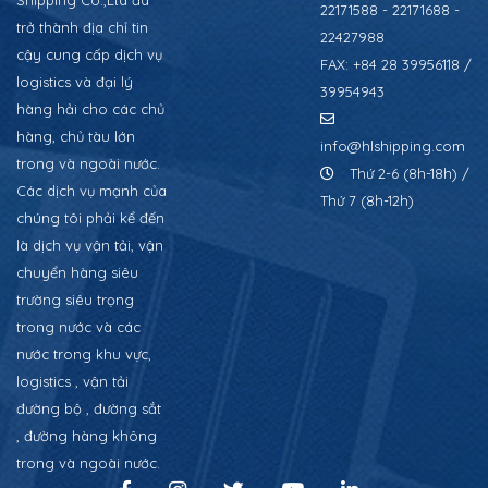
22171588 - 22171688 -
trở thành địa chỉ tin
22427988
cậy cung cấp dịch vụ
FAX: +84 28 39956118 /
logistics và đại lý
39954943
hàng hải cho các chủ
hàng, chủ tàu lớn
info@hlshipping.com
trong và ngoài nước.
Thứ 2-6 (8h-18h) /
Các dịch vụ mạnh của
Thứ 7 (8h-12h)
chúng tôi phải kể đến
là dịch vụ vận tải, vận
chuyển hàng siêu
trường siêu trọng
trong nước và các
nước trong khu vực,
logistics , vận tải
đường bộ , đường sắt
, đường hàng không
trong và ngoài nước.