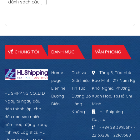
dánh sách các […]
VỀ CHÚNG TÔI
DANH MỤC
VĂN PHÒNG
Home
Dịch vụ
Tầng 3, Tòa nhà
page
Giới thiệu
Bảo Minh, 217 Nam Kỳ
Liên hệ
Tin Tức
Khởi Nghĩa, Phường
HL SHIPPING CO.,LTD
Đường
Đường Bộ
Xuân Hoà, Tp.Hồ Chí
Ngay từ ngày đầu
Biển
Hàng
Minh
tiên thành lập, cho
Không
HL Shipping
đến nay sau nhiều
Co.,Ltd
năm hoạt động trong
- +84 28 39956117 -
lĩnh vực Logistics, HL
22169288 - 22169388 -
Shipping Co.,Ltd đã