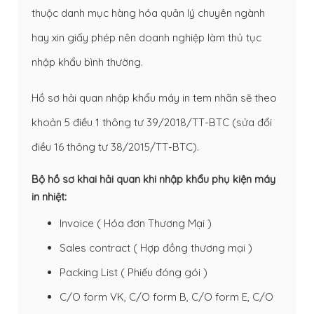
thuộc danh mục hàng hóa quản lý chuyên ngành
hay xin giấy phép nên doanh nghiệp làm thủ tục
nhập khẩu bình thường.
Hồ sơ hải quan nhập khẩu máy in tem nhãn sẽ theo
khoản 5 điều 1 thông tư 39/2018/TT-BTC (sửa đổi
điều 16 thông tư 38/2015/TT-BTC).
Bộ hồ sơ khai hải quan khi nhập khẩu phụ kiện máy
in nhiệt:
Invoice
( Hóa đơn Thương Mại )
Sales contract ( Hợp đồng thương mại )
Packing List
( Phiếu đóng gói )
C/O form VK, C/O form B, C/O form E, C/O