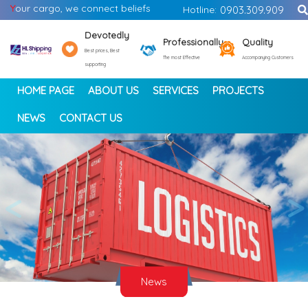
Y
our cargo, we connect beliefs
Hotline:
0903.309.909
Devotedly
Professionally
Quality
Best prices, Best
The most Effective
Accompanying Customers
supporting
HOME PAGE
ABOUT US
SERVICES
PROJECTS
NEWS
CONTACT US
<
>
News