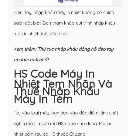
Hiện nay, nhập khẩu máy in nhiệt không có chính
sách đặt biệt. Bạn tham khảo qui trình nhập khẩu
máy in nhiệt dưới đây nhé!
Xem thêm:
Thủ tục nhập khẩu đồng hồ đeo tay
update mới nhất
HS Code Máy In
Nhiệt Tem Nhãn Và
Thuế Nhập Khẩu
Máy In Tem
Tùy vào loại máy, bạn dựa vào đặc điểm, tính chất
vật lý mà tra cứu mã HS code cho đúng. Máy in
nhiệt cầm tay có HS thuộc Chương: