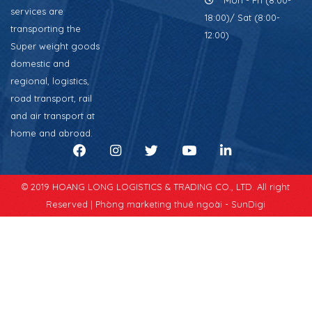
Mon - Fri (8:00-
services are
18:00)/ Sat (8:00-
transporting the
12:00)
Super weight goods
domestic and
regional, logistics,
road transport, rail
and air transport at
home and abroad.
© 2019 HOANG LONG LOGISTICS & TRADING CO., LTD. All right
Reserved |
Phòng marketing thuê ngoài - SunDigi