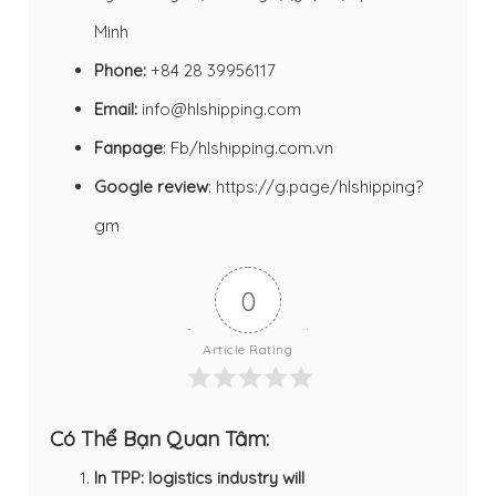
Minh
Phone:
+84 28 39956117
Email:
info@hlshipping.com
Fanpage
:
Fb/hlshipping.com.vn
Google review
:
https://g.page/hlshipping?
gm
0
Article Rating
Có Thể Bạn Quan Tâm:
In TPP: logistics industry will