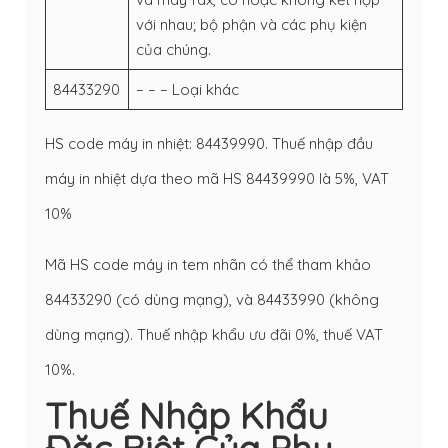
với nhau; bộ phận và các phụ kiện
của chúng.
84433290
– – – Loại khác
HS code máy in nhiệt: 84439990. Thuế nhập đầu
máy in nhiệt dựa theo mã HS 84439990 là 5%, VAT
10%
Mã HS code máy in tem nhãn có thể tham khảo
84433290 (có dùng mạng), và 84433990 (không
dùng mạng). Thuế nhập khẩu ưu đãi 0%, thuế VAT
10%.
Thuế Nhập Khẩu