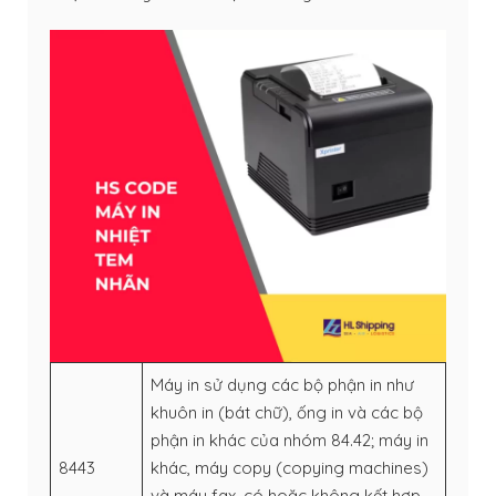
Máy in sử dụng các bộ phận in như
khuôn in (bát chữ), ống in và các bộ
phận in khác của nhóm 84.42; máy in
8443
khác, máy copy (copying machines)
và máy fax, có hoặc không kết hợp