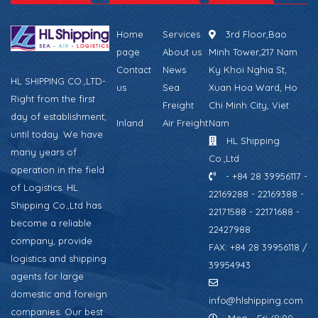
Home
Services
3rd Floor,Bao
page
About us
Minh Tower,217 Nam
Contact
News
Ky Khoi Nghia St,
HL SHIPPING CO.,LTD-
us
Sea
Xuan Hoa Ward, Ho
Right from the first
Freight
Chi Minh City, Viet
day of establishment,
Inland
Air Freight
Nam
until today. We have
HL Shipping
many years of
Co.,Ltd
operation in the field
- +84 28 39956117 -
of Logistics. HL
22169288 - 22169388 -
Shipping Co.,Ltd has
22171588 - 22171688 -
become a reliable
22427988
company, provide
FAX: +84 28 39956118 /
logistics and shipping
39954943
agents for large
domestic and foreign
info@hlshipping.com
companies. Our best