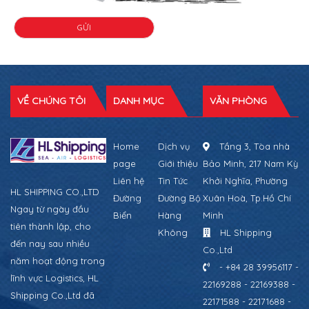
VỀ CHÚNG TÔI
DANH MỤC
VĂN PHÒNG
Home
Dịch vụ
Tầng 3, Tòa nhà
page
Giới thiệu
Bảo Minh, 217 Nam Kỳ
Liên hệ
Tin Tức
Khởi Nghĩa, Phường
HL SHIPPING CO.,LTD
Đường
Đường Bộ
Xuân Hoà, Tp.Hồ Chí
Ngay từ ngày đầu
Biển
Hàng
Minh
tiên thành lập, cho
Không
HL Shipping
đến nay sau nhiều
Co.,Ltd
năm hoạt động trong
- +84 28 39956117 -
lĩnh vực Logistics, HL
22169288 - 22169388 -
Shipping Co.,Ltd đã
22171588 - 22171688 -