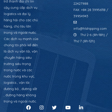
trở thành địa chỉ tin
22427988
cậy cung cấp dịch vụ
FAX: +84 28 39956118 /
logistics và đại lý
39954943
hàng hải cho các chủ
hàng, chủ tàu lớn
info@hlshipping.com
trong và ngoài nước.
Thứ 2-6 (8h-18h) /
Các dịch vụ mạnh của
Thứ 7 (8h-12h)
chúng tôi phải kể đến
là dịch vụ vận tải, vận
chuyển hàng siêu
trường siêu trọng
trong nước và các
nước trong khu vực,
logistics , vận tải
đường bộ , đường sắt
, đường hàng không
trong và ngoài nước.