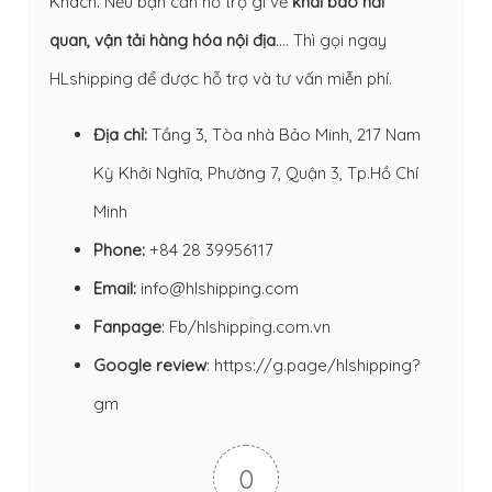
Khách. Nếu bạn cần hỗ trợ gì về
khai báo hải
quan
,
vận tải hàng hóa nội địa
…. Thì gọi ngay
HLshipping để được hỗ trợ và tư vấn miễn phí.
Địa chỉ:
Tầng 3, Tòa nhà Bảo Minh, 217 Nam
Kỳ Khởi Nghĩa, Phường 7, Quận 3, Tp.Hồ Chí
Minh
Phone:
+84 28 39956117
Email:
info@hlshipping.com
Fanpage
:
Fb/hlshipping.com.vn
Google review
:
https://g.page/hlshipping?
gm
0