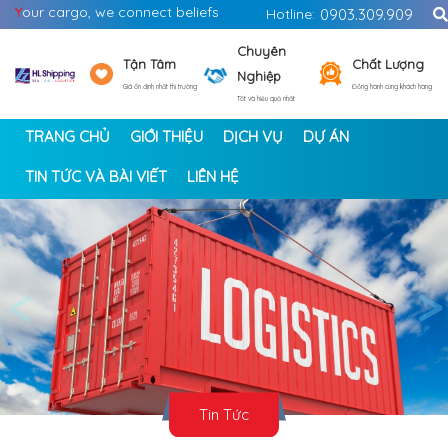
Y
our cargo, we connect beliefs
Hotline:
0903.309.909
Chuyên
Tận Tâm
Chất Lượng
Nghiệp
Giá ổn định nhất thị trường
Đồng hành cùng khách hàng
Tốt và hiệu quả nhất
TRANG CHỦ
GIỚI THIỆU
DỊCH VỤ
DỰ ÁN
TIN TỨC VÀ BÀI VIẾT
LIÊN HỆ
<
>
Tin Tức