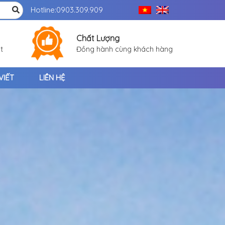
Hotline:
0903.309.909
Chất Lượng
t
Đồng hành cùng khách hàng
VIẾT
LIÊN HỆ