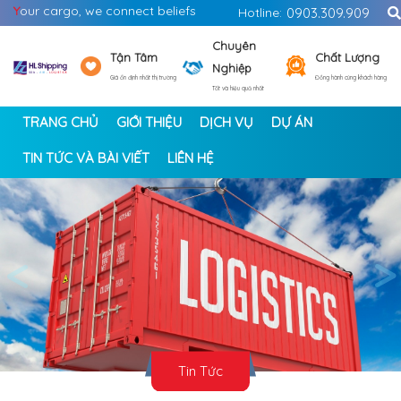
Y
our cargo, we connect beliefs
Hotline:
0903.309.909
Chuyên
Tận Tâm
Chất Lượng
Nghiệp
Giá ổn định nhất thị trường
Đồng hành cùng khách hàng
Tốt và hiệu quả nhất
TRANG CHỦ
GIỚI THIỆU
DỊCH VỤ
DỰ ÁN
TIN TỨC VÀ BÀI VIẾT
LIÊN HỆ
<
>
Tin Tức