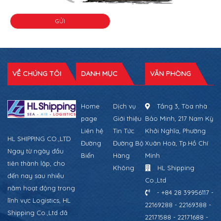
VỀ CHÚNG TÔI
DANH MỤC
VĂN PHÒNG
Home
Dịch vụ
Tầng 3, Tòa nhà
page
Giới thiệu
Bảo Minh, 217 Nam Kỳ
Liên hệ
Tin Tức
Khởi Nghĩa, Phường
HL SHIPPING CO.,LTD
Đường
Đường Bộ
Xuân Hoà, Tp.Hồ Chí
Ngay từ ngày đầu
Biển
Hàng
Minh
tiên thành lập, cho
Không
HL Shipping
đến nay sau nhiều
Co.,Ltd
năm hoạt động trong
- +84 28 39956117 -
lĩnh vực Logistics, HL
22169288 - 22169388 -
Shipping Co.,Ltd đã
22171588 - 22171688 -