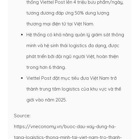
thống Viettel Post lên 4 triệu bưu phẩm/ngày,
tương đương đáp ứng 50% dung lượng
thương mại điện tử tại Việt Nam.
Hệ thống có khả năng quản lý giám sát thông
minh và hệ sinh thái logistics đa dạng, được
phát triển bởi đội ngũ người Việt, hoàn thiện
trong hơn 6 tháng.
Viettel Post đặt mục tiêu đưa Việt Nam trở
thành trung tâm logistics của khu vực và thế
giới vào năm 2025.
Source:
https://vneconomy.vn/buoc-dau-xay-dung-ha-
tang-logistics-thong-minh-tai-viet-nam-tro-thanh-