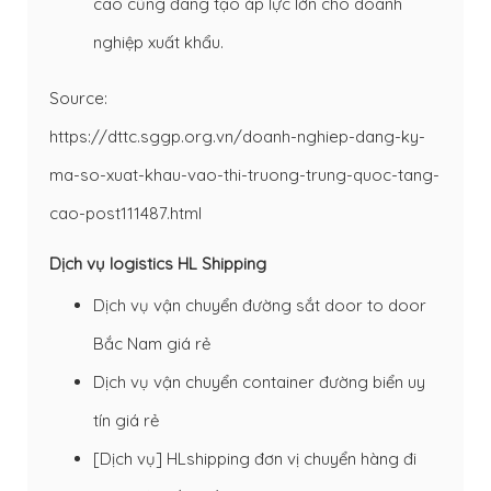
cao cũng đang tạo áp lực lớn cho doanh
nghiệp xuất khẩu.
Source:
https://dttc.sggp.org.vn/doanh-nghiep-dang-ky-
ma-so-xuat-khau-vao-thi-truong-trung-quoc-tang-
cao-post111487.html
Dịch vụ logistics HL Shipping
Dịch vụ vận chuyển đường sắt door to door
Bắc Nam giá rẻ
Dịch vụ vận chuyển container đường biển uy
tín giá rẻ
[Dịch vụ] HLshipping đơn vị chuyển hàng đi