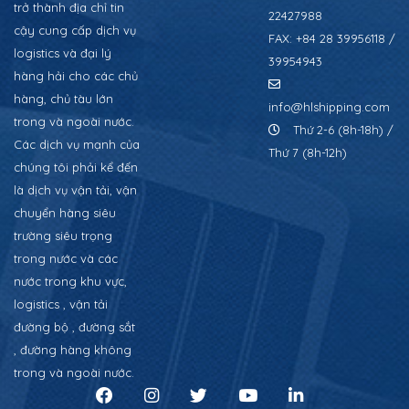
trở thành địa chỉ tin
22427988
cậy cung cấp dịch vụ
FAX: +84 28 39956118 /
logistics và đại lý
39954943
hàng hải cho các chủ
hàng, chủ tàu lớn
info@hlshipping.com
trong và ngoài nước.
Thứ 2-6 (8h-18h) /
Các dịch vụ mạnh của
Thứ 7 (8h-12h)
chúng tôi phải kể đến
là dịch vụ vận tải, vận
chuyển hàng siêu
trường siêu trọng
trong nước và các
nước trong khu vực,
logistics , vận tải
đường bộ , đường sắt
, đường hàng không
trong và ngoài nước.