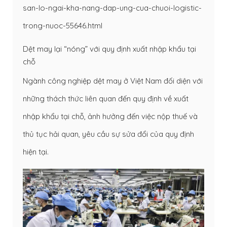
san-lo-ngai-kha-nang-dap-ung-cua-chuoi-logistic-
trong-nuoc-55646.html
Dệt may lại “nóng” với quy định xuất nhập khẩu tại
chỗ
Ngành công nghiệp dệt may ở Việt Nam đối diện với
những thách thức liên quan đến quy định về xuất
nhập khẩu tại chỗ, ảnh hưởng đến việc nộp thuế và
thủ tục hải quan, yêu cầu sự sửa đổi của quy định
hiện tại.