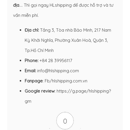
địa
…. Thì gọi ngay HLshipping để được hỗ trợ và tư
vấn miễn phí.
Địa chỉ:
Tầng 3, Tòa nhà Bảo Minh, 217 Nam
Kỳ Khởi Nghĩa, Phường Xuân Hoà, Quận 3,
Tp.Hồ Chí Minh
Phone:
+84 28 39956117
Email:
info@hlshipping.com
Fanpage
:
Fb/hlshipping.com.vn
Google review
:
https://g.page/hlshipping?
gm
0