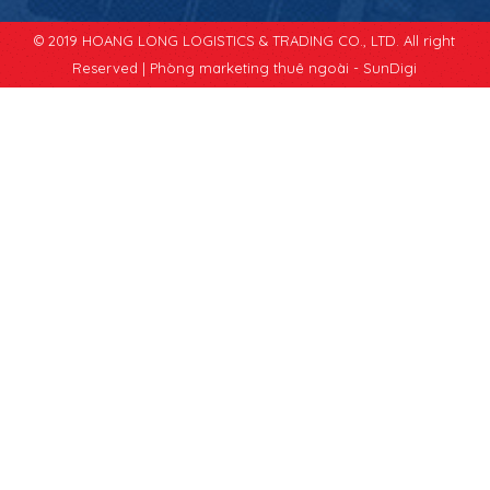
© 2019 HOANG LONG LOGISTICS & TRADING CO., LTD. All right
Reserved |
Phòng marketing thuê ngoài - SunDigi