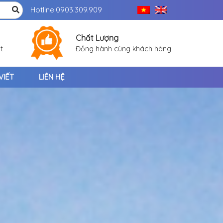
Hotline:
0903.309.909
Chất Lượng
t
Đồng hành cùng khách hàng
VIẾT
LIÊN HỆ